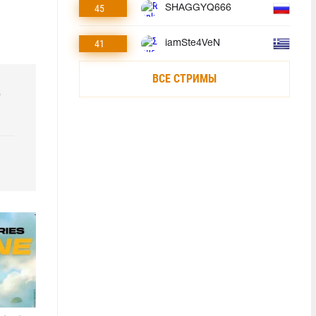
45
SHAGGYQ666
41
iamSte4VeN
ВСЕ СТРИМЫ
р