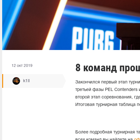
8 команд прош
12 окт 2019
k1ll
Закончился первый этап турн
третьей фазы PEL Contenders 
второй этап соревнования, гд
Итоговая турнирная таблица 
Более подробная турнирная та
всех команд вы найдете на
оф