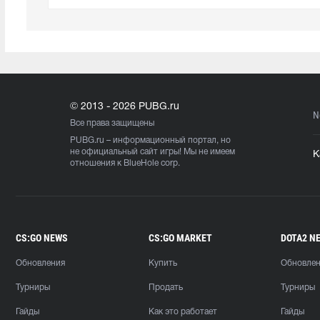
© 2013 - 2026 PUBG.ru
N
Все права защищены
PUBG.ru
– информационный портал, но
не официальный сайт игры! Мы не имеем
К
отношения к BlueHole corp.
CS:GO NEWS
CS:GO MARKET
DOTA2 N
Обновления
Купить
Обновле
Турниры
Продать
Турниры
Гайды
Как это работает
Гайды