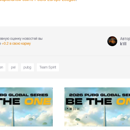
Авто
евную оценку новостей вы
k1ll
е
+0.2 в свою карму
en
pel
pubg
Team Spirit