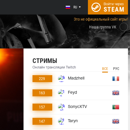
Войти через
RU
STEAM
Это не официальный сайт игры!
Наша группа VK
СТРИМЫ
Онлайн трансляции Twitch
ВСЕ
РУС
229
Madzhell
163
Feyd
157
SonycXTV
147
Taryn