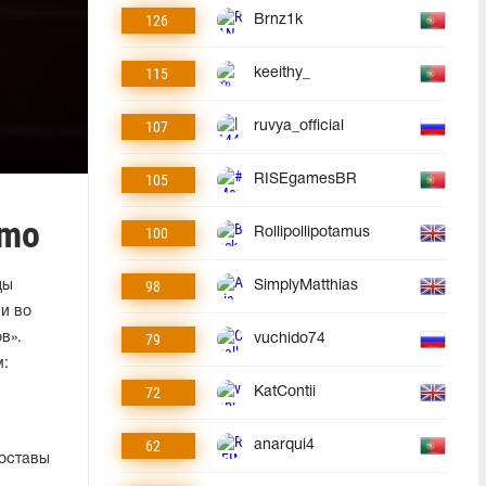
126
Brnz1k
115
keeithy_
107
ruvya_official
105
RISEgamesBR
omo
100
Rollipollipotamus
98
ды
SimplyMatthias
и во
в».
79
vuchido74
м:
72
KatContii
62
anarqui4
составы