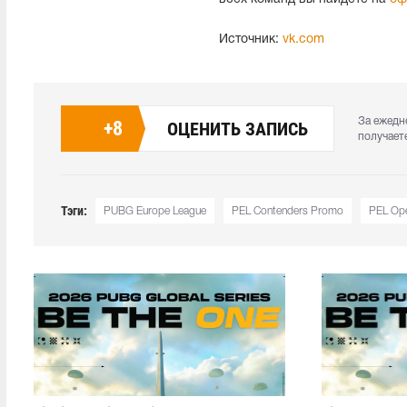
Источник:
vk.com
За ежедн
+
8
ОЦЕНИТЬ ЗАПИСЬ
получает
Тэги:
PUBG Europe League
PEL Contenders Promo
PEL Op