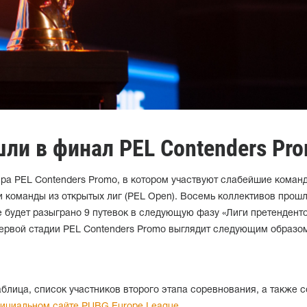
ли в финал PEL Contenders Pr
ира PEL Contenders Promo, в котором участвуют слабейшие коман
и команды из открытых лиг (PEL Open). Восемь коллективов прошл
е будет разыграно 9 путевок в следующую фазу «Лиги претенденто
первой стадии PEL Contenders Promo выглядит следующим образо
блица, список участников второго этапа соревнования, а также 
ициальном сайте PUBG Europe League
.