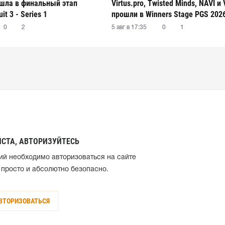
рошла в финальный этап
Virtus.pro, Twisted Minds, NAVI и V
it 3 - Series 1
прошли в Winners Stage PGS 2026 
3 - Series 1
0
2
5 авг в 17:35
0
1
СТА, АВТОРИЗУЙТЕСЬ
ий необходимо авторизоваться на сайте
 просто и абсолютно безопасно.
ВТОРИЗОВАТЬСЯ