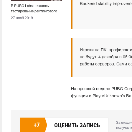
Backend stability improvem
В PUBG Labs началось
тестирование рейтингового
матчмейкинга
27 нояб 2019
Игроки на ПК, профилакти
не будут. 4 декабря в 05
работы серверов. Сами се
На прошлой неделе PUBG Corp
функции в PlayerUnknown’s Bat
За ежедн
+
7
ОЦЕНИТЬ ЗАПИСЬ
получает