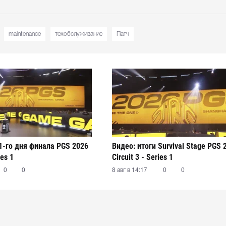
maintenance
техобслуживание
Патч
 1-го дня финала PGS 2026
Видео: итоги Survival Stage PGS 
ies 1
Circuit 3 - Series 1
0
0
8 авг в 14:17
0
0