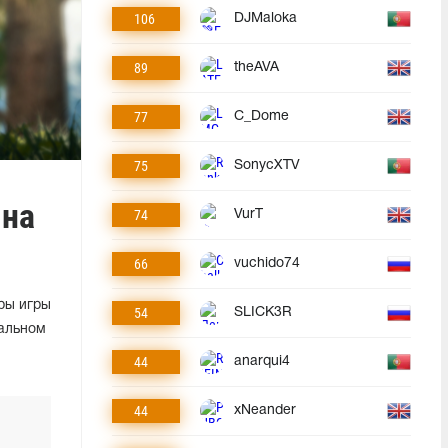
106
DJMaloka
89
theAVA
77
C_Dome
75
SonycXTV
 на
74
VurT
66
vuchido74
еры игры
54
SLICK3R
альном
44
anarqui4
44
xNeander