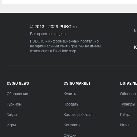
© 2013 - 2026 PUBG.ru
N
Все права защищены
PUBG.ru
– информационный портал, но
не официальный сайт игры! Мы не имеем
К
отношения к BlueHole corp.
CS:GO NEWS
CS:GO MARKET
DOTA2 N
Обновления
Купить
Обновле
Турниры
Продать
Турниры
Гайды
Как это работает
Гайды
Игры
Контакты
Игры
Скидки