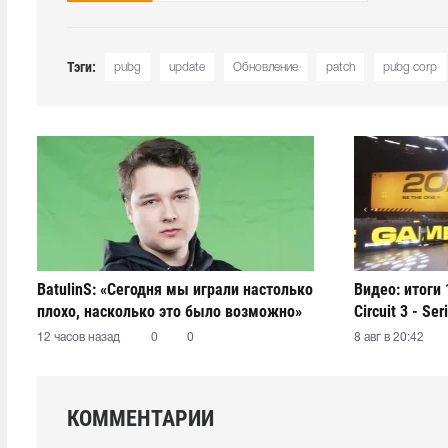
Тэги:
pubg
update
Обновление
patch
pubg corp
BatulinS: «Сегодня мы играли настолько
Видео: итоги
плохо, насколько это было возможно»
Circuit 3 - Ser
12 часов назад
0
0
8 авг в 20:42
КОММЕНТАРИИ