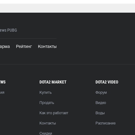
ews PUBG
арма
Рейтинг
Контакты
EWS
DOTA2 MARKET
DOTA2 VIDEO
ния
Купить
Форум
Продать
Видео
Как это работает
Воды
Контакты
Расписание
Скидки