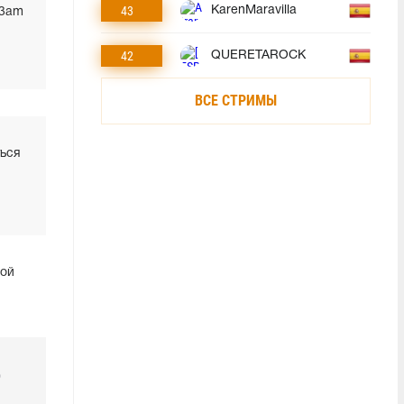
43
KarenMaravilla
 3am
42
QUERETAROCK
ВСЕ СТРИМЫ
ться
ной
р