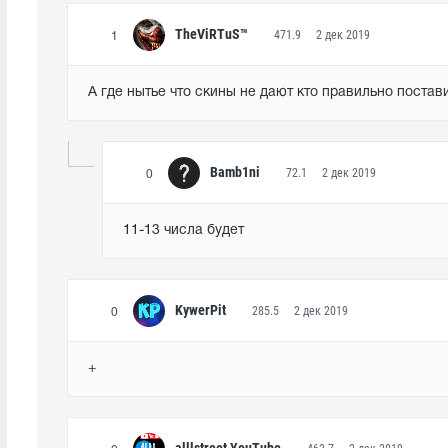
TheViRTuS™
471.9
2 дек 2019
1
А где нытье что скины не дают кто правильно поставил
Bamb1ni
72.1
2 дек 2019
0
11-13 числа будет
KywerPit
285.5
2 дек 2019
0
+