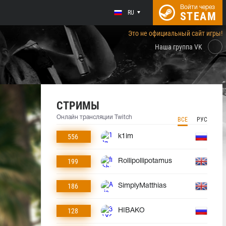
Войти через
RU
STEAM
Это не официальный сайт игры!
Наша группа VK
СТРИМЫ
Онлайн трансляции Twitch
ВСЕ
РУС
556
k1im
199
Rollipollipotamus
186
SimplyMatthias
128
HIBAKO