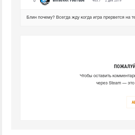
alllstreet YouTube
463.7
2 дек 2019
0
Блин почему? Всегда жду когда игра прервется на те
ПОЖАЛУЙ
Чтобы оставить комментар
через Steam — это
А