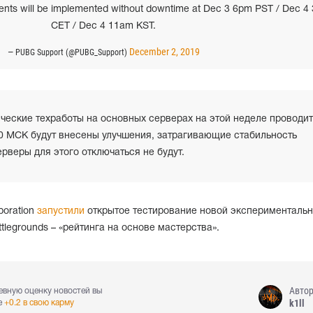
ents will be implemented without downtime at Dec 3 6pm PST / Dec 4
CET / Dec 4 11am KST.
December 2, 2019
— PUBG Support (@PUBG_Support)
ческие техработы на основных серверах на этой неделе проводи
:00 МСК будут внесены улучшения, затрагивающие стабильность
рверы для этого отключаться не будут.
oration
запустили
открытое тестирование новой эксперименталь
tlegrounds – «рейтинга на основе мастерства».
Авто
евную оценку новостей вы
k1ll
е
+0.2 в свою карму