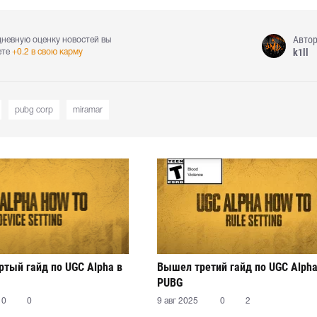
Авто
дневную оценку новостей вы
k1ll
ете
+0.2 в свою карму
pubg corp
miramar
тый гайд по UGC Alpha в
Вышел третий гайд по UGC Alpha
PUBG
0
0
9 авг 2025
0
2