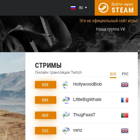
Войти через
RU
STEAM
Это не официальный сайт игры!
Наша группа VK
СТРИМЫ
Онлайн трансляции Twitch
ВСЕ
РУС
908
HollywoodBob
886
LittleBigWhale
469
ThugFaasT
262
vsnz