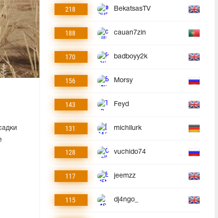
218
BekatsasTV
188
cauan7zin
170
badboyy2k
156
Morsy
143
Feyd
131
садки
michilurk
е
128
vuchido74
117
jeemzz
115
dj4ngo_