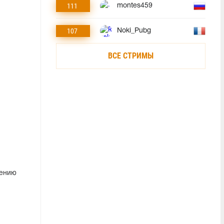
111
montes459
107
Noki_Pubg
ВСЕ СТРИМЫ
шению