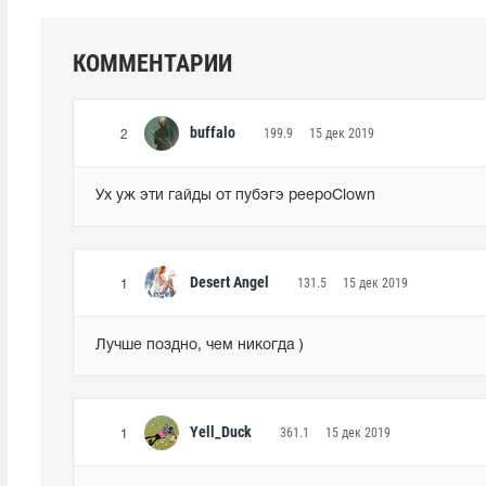
КОММЕНТАРИИ
buffalo
199.9
15 дек 2019
2
Ух уж эти гайды от пубэгэ peepoClown
Desert Angel
131.5
15 дек 2019
1
Лучше поздно, чем никогда )
Yell_Duck
361.1
15 дек 2019
1