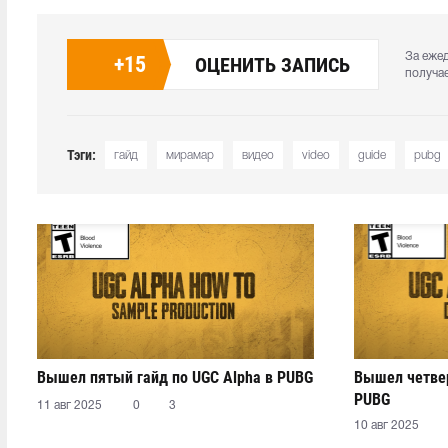
За еже
+
15
ОЦЕНИТЬ ЗАПИСЬ
получа
Тэги:
гайд
мирамар
видео
video
guide
pubg
Вышел пятый гайд по UGC Alpha в PUBG
Вышел четвер
PUBG
11 авг 2025
0
3
10 авг 2025