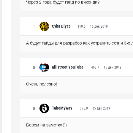
Через 2 года будет гайд по викенди?
Cyka Blyat
110.6
16 дек 2019
1
А будут гайды для разрабов как устранить сотни 3-х 
alllstreet YouTube
463.7
15 дек 2019
0
Очень полезно!
TakeMyWay
375.9
15 дек 2019
0
Берем на заметку )))