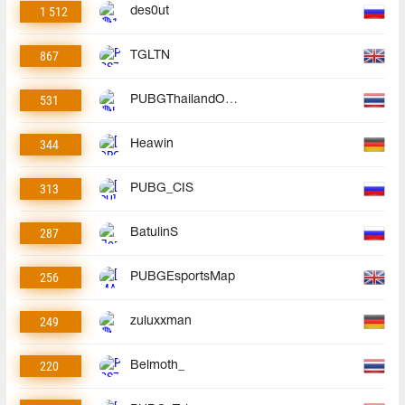
1 512
des0ut
867
TGLTN
531
PUBGThailandOfficial
344
Heawin
313
PUBG_CIS
287
BatulinS
256
PUBGEsportsMap
249
zuluxxman
220
Belmoth_