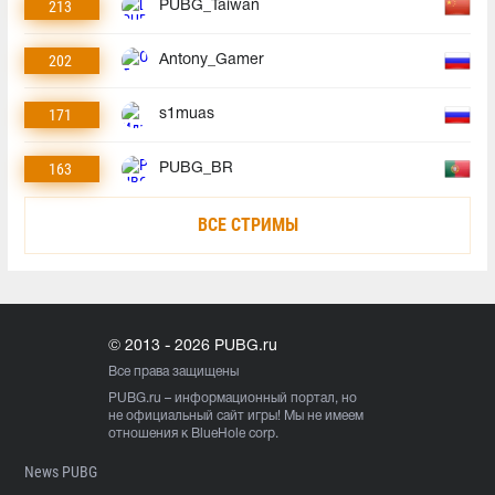
213
PUBG_Taiwan
202
Antony_Gamer
171
s1muas
163
PUBG_BR
ВСЕ СТРИМЫ
© 2013 - 2026 PUBG.ru
Все права защищены
PUBG.ru
– информационный портал, но
не официальный сайт игры! Мы не имеем
отношения к BlueHole corp.
News PUBG