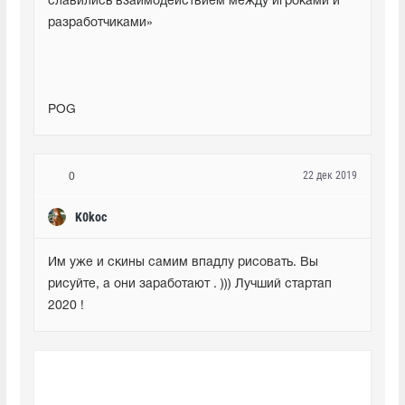
славились взаимодействием между игроками и 
разработчиками»
POG
22 дек 2019
0
K0koc
Им уже и скины самим впадлу рисовать. Вы 
рисуйте, а они заработают . ))) Лучший стартап 
2020 !