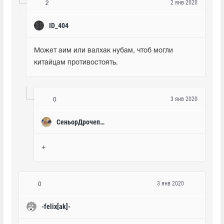
2 янв 2020
2
ID_404
Может аим или валхак нубам, чтоб могли 
китайцам противостоять.
3 янв 2020
0
СеньорДрочепелли
+
3 янв 2020
0
-felix[ak]-