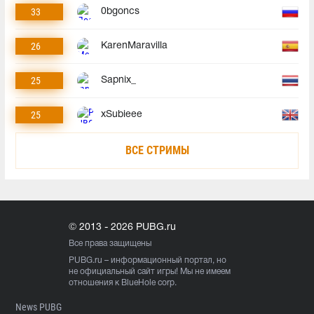
33
0bgoncs
26
KarenMaravilla
25
Sapnix_
25
xSubieee
ВСЕ СТРИМЫ
© 2013 - 2026 PUBG.ru
Все права защищены
PUBG.ru
– информационный портал, но
не официальный сайт игры! Мы не имеем
отношения к BlueHole corp.
News PUBG