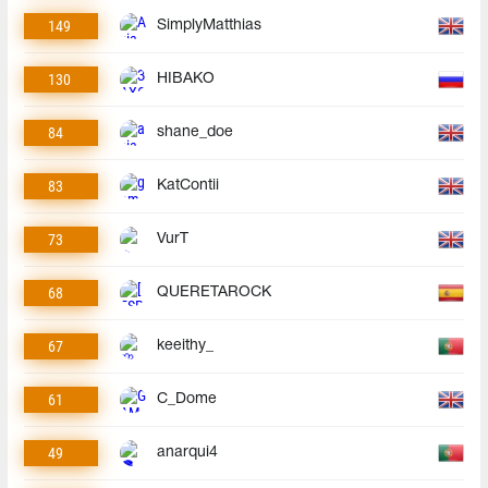
149
SimplyMatthias
130
HIBAKO
84
shane_doe
83
KatContii
73
VurT
68
QUERETAROCK
67
keeithy_
61
C_Dome
49
anarqui4