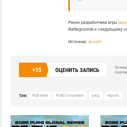
Ранее разработчики игры
расс
Battlegrounds к следующему с
Источник:
vk.com
За еже
+
15
ОЦЕНИТЬ ЗАПИСЬ
получа
Тэги:
PGS Berlin
PUBG Corporation
pubg
esports