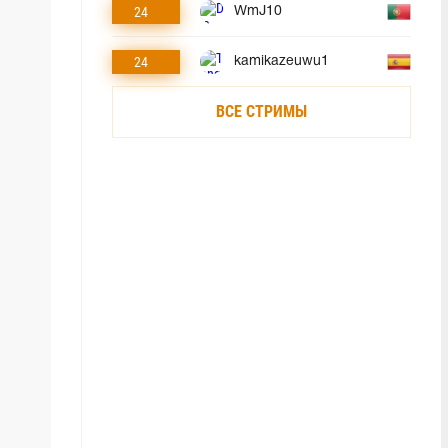
24
WmJ10
24
kamikazeuwu1
ВСЕ СТРИМЫ