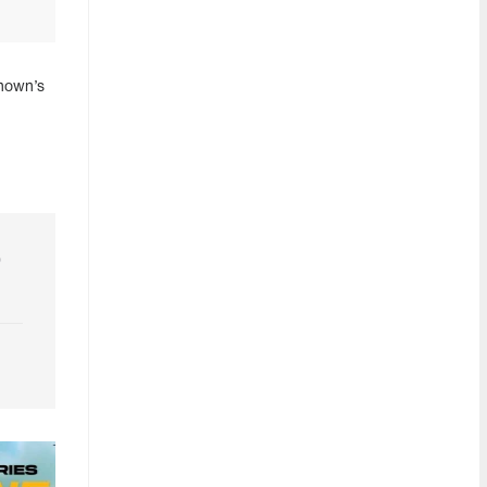
nown’s
р