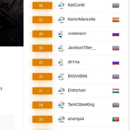
96
KatContii
52
KarenMaravilla
46
vvelenavv
39
JacksonTiller__
32
dn1na
32
BIGVIIBIN
му
31
Entrichon
28
TwinCitiesKing
26
anarqui4