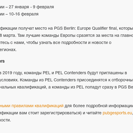
и – 27 января - 9 февраля
ии – 10-16 февраля
кации получат место на PGS Berlin: Europe Qualifier final, котор
 8 марта. Там лучшие команды Европы сразятся за места на главн
тесь с нами, чтобы узнать все подробности и новости о
егионах.
rs
в 2019 году, команды PEL и PEL Contenders будут приглашены в
условиях. Команды из PEL Contenders присоединятся к отборочн
нальных квалификаций, а команды из PEL попадут сразу в PGS Ber
ными правилами квалификаций
для более подробной информаци
лификации вам стоит зарегистрироваться) и читайте
pubgesports.eu
вости.