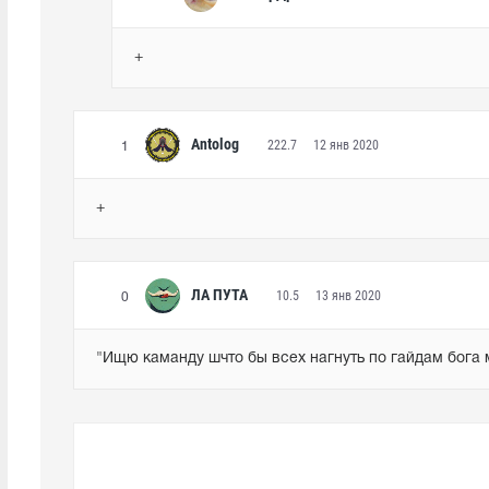
+
Antolog
222.7
12 янв 2020
1
+
ЛА ПУТА
10.5
13 янв 2020
0
"Ищю каманду шчто бы всех нагнуть по гайдам бога м