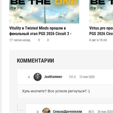
Vitality и Twisted Minds прошли в
Virtus.pro п
финальный этап PGS 2026 Circuit 3 -
PGS 2026 Circu
Series 1
17 часов назад
0
0
6 авг в 16:48
КОММЕНТАРИИ
JustHammer
151.4
12 янв 2020
4
Хуль молчите? Все успели регнуться? :)
СеньорДрочепелли
88.5
30 янв 2020
0