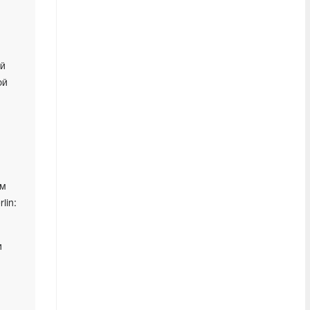
ый
ой
ым
lin:
и
,