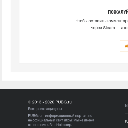
ПОЖАЛУЙ
Чтобы оставить комментар
через Steam — это
А
© 2013 - 2026 PUBG.ru
N
Все права защищены
PUBG.ru
– информационный портал, но
не официальный сайт игры! Мы не имеем
К
отношения к BlueHole corp.