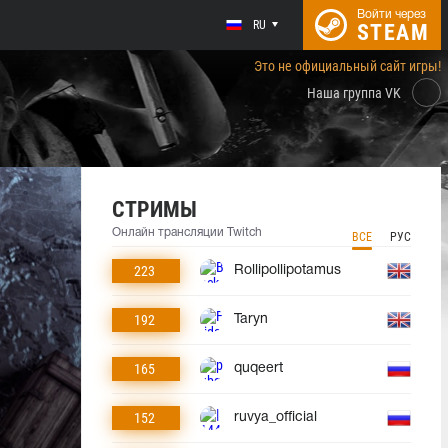
Войти через
RU
STEAM
Это не официальный сайт игры!
Наша группа VK
СТРИМЫ
Онлайн трансляции Twitch
ВСЕ
РУС
223
Rollipollipotamus
192
Taryn
165
quqeert
152
ruvya_official