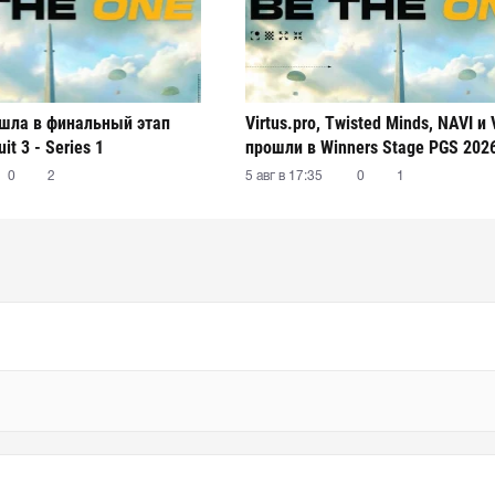
рошла в финальный этап
Virtus.pro, Twisted Minds, NAVI и V
it 3 - Series 1
прошли в Winners Stage PGS 2026 
3 - Series 1
0
2
5 авг в 17:35
0
1