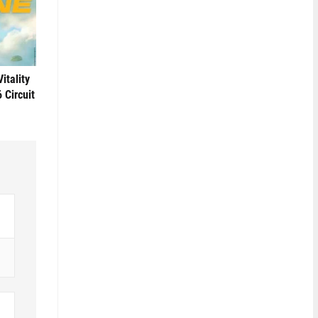
itality
Circuit