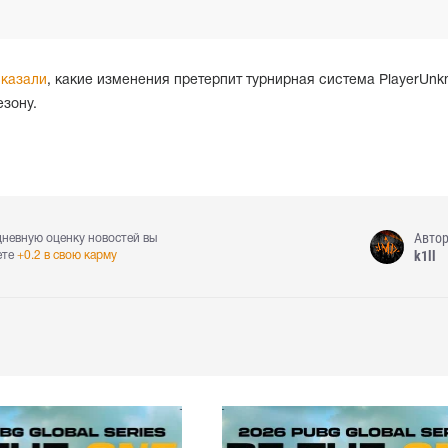
казали
, какие изменения претерпит турнирная система PlayerUnk
езону.
Авто
дневную оценку новостей вы
k1ll
ете
+0.2 в свою карму