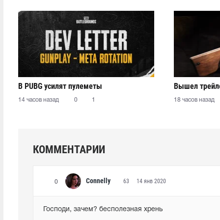
В PUBG усилят пулеметы
Вышел трейле
14 часов назад
0
1
18 часов назад
КОММЕНТАРИИ
Connelly
63
14 янв 2020
0
Господи, зачем? бесполезная хрень