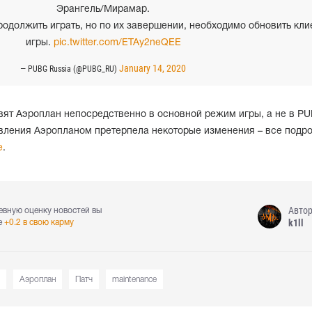
Эрангель/Мирамар.
одолжить играть, но по их завершении, необходимо обновить кли
игры.
pic.twitter.com/ETAy2neQEE
January 14, 2020
— PUBG Russia (@PUBG_RU)
авят Аэроплан непосредственно в основной режим игры, а не в P
авления Аэропланом претерпела некоторые изменения – все подр
е
.
Авто
евную оценку новостей вы
k1ll
е
+0.2 в свою карму
Аэроплан
Патч
maintenance