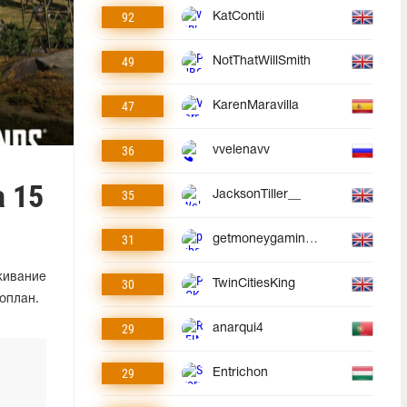
92
KatContii
49
NotThatWillSmith
47
KarenMaravilla
36
vvelenavv
 15
35
JacksonTiller__
31
getmoneygaminggmg
живание
30
TwinCitiesKing
оплан.
29
anarqui4
29
Entrichon