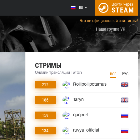
Войти через
RU
STEAM
Это не официальный сайт игры!
Наша группа VK
СТРИМЫ
Онлайн трансляции Twitch
ВСЕ
РУС
212
Rollipollipotamus
186
Taryn
159
quqeert
134
ruvya_official