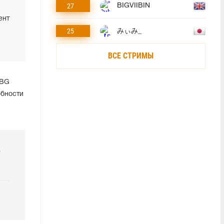
27
BIGVIIBIN
ент
25
みぃみ_
ВСЕ СТРИМЫ
UBG
обности
р