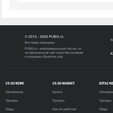
© 2013 - 2026 PUBG.ru
N
Все права защищены
PUBG.ru
– информационный портал, но
не официальный сайт игры! Мы не имеем
К
отношения к BlueHole corp.
CS:GO NEWS
CS:GO MARKET
DOTA2 N
Обновления
Купить
Обновле
Турниры
Продать
Турниры
Гайды
Как это работает
Гайды