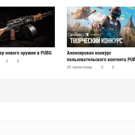
р нового оружия в PUBG
Анонсирован конкурс
пользовательского контента PU
0
0
20 часов назад
0
0