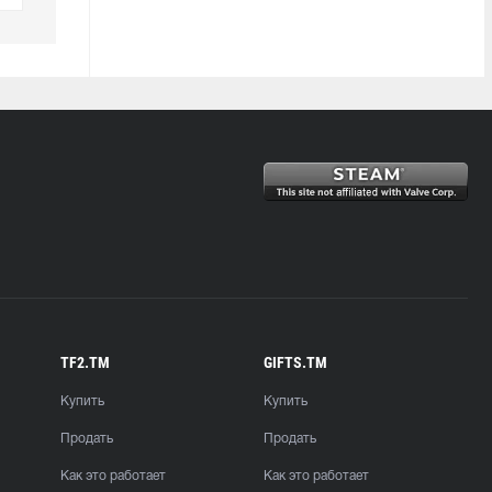
TF2.TM
GIFTS.TM
Купить
Купить
Продать
Продать
Как это работает
Как это работает