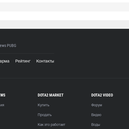
ews PUBG
арма
Рейтинг
Контакты
EWS
DOTA2 MARKET
DOTA2 VIDEO
ния
Купить
Форум
Продать
Видео
Как это работает
Воды