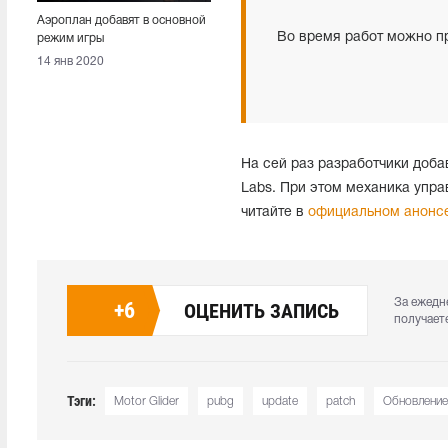
Аэроплан добавят в основной
Во время работ можно пр
режим игры
14 янв 2020
На сей раз разработчики доб
Labs. При этом механика упр
читайте в
официальном анонс
За ежедн
+
6
ОЦЕНИТЬ ЗАПИСЬ
получает
Тэги:
Motor Glider
pubg
update
patch
Обновление