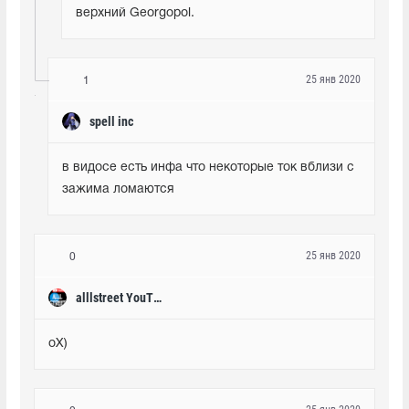
верхний Georgopol.
25 янв 2020
1
spell inc
в видосе есть инфа что некоторые ток вблизи с 
зажима ломаются
25 янв 2020
0
alllstreet YouTube
оХ)