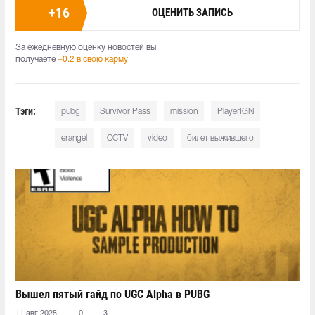
+
16
ОЦЕНИТЬ ЗАПИСЬ
За ежедневную оценку новостей вы
получаете
+0.2 в свою карму
Тэги:
pubg
Survivor Pass
mission
PlayerIGN
erangel
CCTV
video
билет выжившего
Вышел пятый гайд по UGC Alpha в PUBG
11 авг 2025
0
3