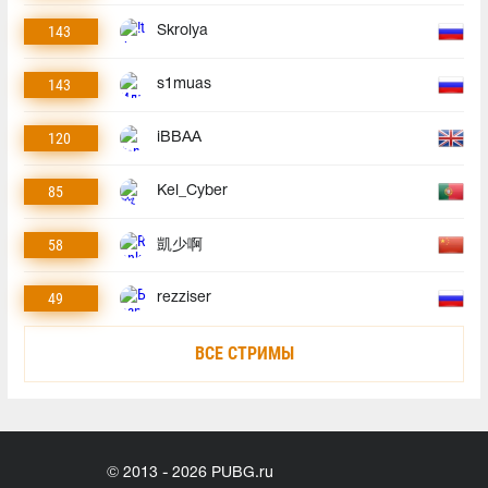
143
Skrolya
143
s1muas
120
iBBAA
85
Kel_Cyber
58
凱少啊
49
rezziser
ВСЕ СТРИМЫ
© 2013 - 2026 PUBG.ru