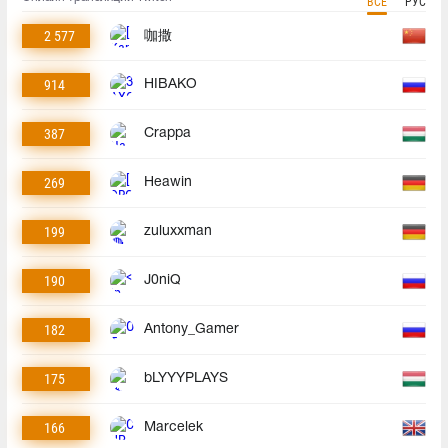
ВСЕ
РУС
2 577
咖撒
914
HIBAKO
387
Crappa
269
Heawin
199
zuluxxman
190
J0niQ
182
Antony_Gamer
175
bLYYYPLAYS
166
Marcelek