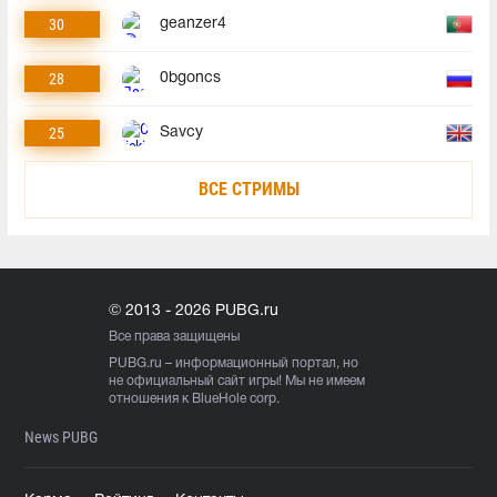
30
geanzer4
28
0bgoncs
25
Savcy
ВСЕ СТРИМЫ
© 2013 - 2026 PUBG.ru
Все права защищены
PUBG.ru
– информационный портал, но
не официальный сайт игры! Мы не имеем
отношения к BlueHole corp.
News PUBG