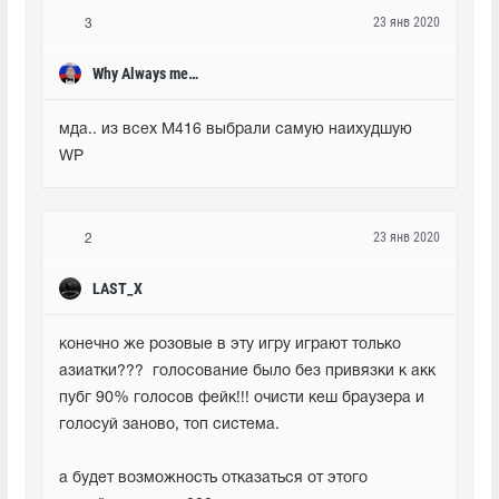
23 янв 2020
3
Why Always me?♞
мда.. из всех М416 выбрали самую наихудшую 
WP
23 янв 2020
2
LAST_X
конечно же розовые в эту игру играют только 
азиатки???  голосование было без привязки к акк 
пубг 90% голосов фейк!!! очисти кеш браузера и 
голосуй заново, топ система.
а будет возможность отказаться от этого 