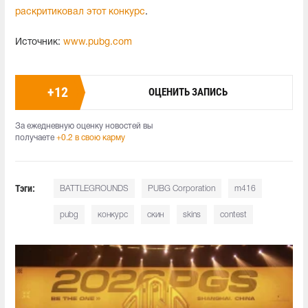
раскритиковал этот конкурс
.
Источник:
www.pubg.com
+
12
ОЦЕНИТЬ ЗАПИСЬ
За ежедневную оценку новостей вы
получаете
+0.2 в свою карму
Тэги:
BATTLEGROUNDS
PUBG Corporation
m416
pubg
конкурс
скин
skins
contest