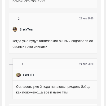
помойного говна???
23 янв 2020
2
BlackYear
когда уже будут тактические скниы? задолбали со 
своими гомо скинами
24 янв 2020
1
ExPL0iT
Согласен, уже 2 года пытаюсь приодеть бойца 
как положено...а воз и ныне там