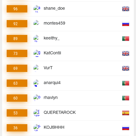
96
shane_doe
92
montes459
89
keeithy_
73
KatContii
69
VurT
63
anarqui4
60
rhavlyn
53
QUERETAROCK
36
KOJl9HHH