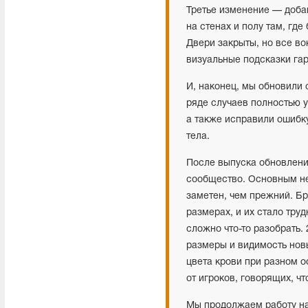
Третье изменение — доба
на стенах и полу там, гд
Двери закрыты, но все во
визуальные подсказки гар
И, наконец, мы обновили
ряде случаев полностью 
а также исправили ошибку
тела.
После выпуска обновлений
сообщество. Основным не
заметен, чем прежний. Бр
размерах, и их стало тру
сложно что-то разобрать.
размеры и видимость нов
цвета крови при разном 
от игроков, говорящих, ч
Мы продолжаем работу на