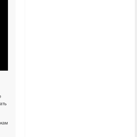
е
ать
окам