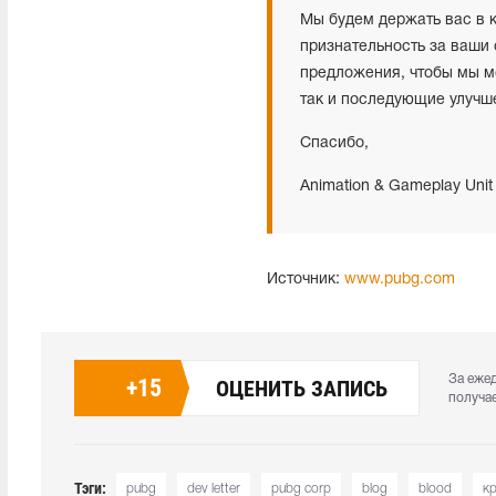
Мы будем держать вас в 
признательность за ваши
предложения, чтобы мы м
так и последующие улучш
Спасибо,
Animation & Gameplay Unit
Источник:
www.pubg.com
За еже
+
15
ОЦЕНИТЬ ЗАПИСЬ
получа
Тэги:
pubg
dev letter
pubg corp
blog
blood
к