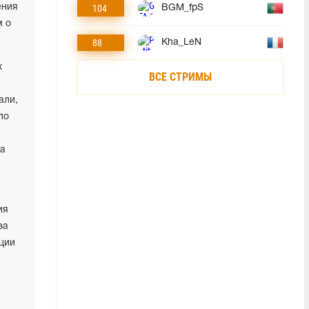
ения
104
BGM_fpS
м о
88
Kha_LeN
х
ВСЕ СТРИМЫ
али,
ло
ва
ия
за
ации
.