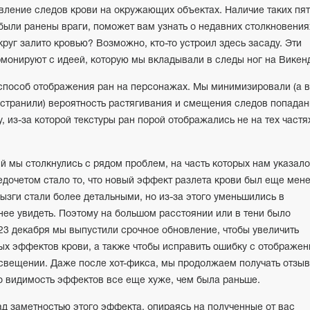
вление следов крови на окружающих объектах. Наличие таких пя
е были ранены враги, поможет вам узнать о недавних столкновения
круг залито кровью? Возможно, кто-то устроил здесь засаду. Эти
монируют с идеей, которую мы вкладывали в следы ног на Викен
 способ отображения ран на персонажах. Мы минимизировали (а в
устранили) вероятность растягивания и смещения следов попадан
, из-за которой текстуры ран порой отображались не на тех частя
 мы столкнулись с рядом проблем, на часть которых нам указало
дочетом стало то, что новый эффект разлета крови был еще мен
ызги стали более детальными, но из-за этого уменьшились в
днее увидеть. Поэтому на большом расстоянии или в тени было
 23 декабря мы выпустили срочное обновление, чтобы увеличить
ых эффектов крови, а также чтобы исправить ошибку с отображе
освещении. Даже после
хот-фикса
, мы продолжаем получать отзы
то видимость эффектов все еще хуже, чем была раньше.
д заметностью этого эффекта, опираясь на полученные от вас