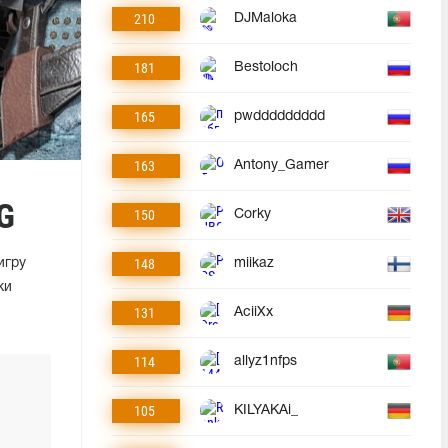
210
DJMaloka
181
Bestoloch
165
pwddddddddd
163
Antony_Gamer
G
150
Corky
148
игру
miikaz
ки
131
AciiXx
114
allyz1nfps
105
KILYAKAi_