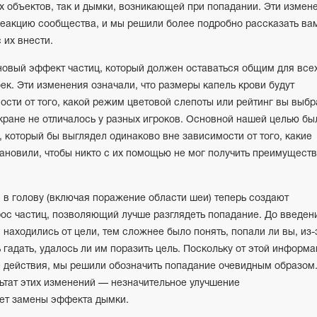
 объектов, так и дымки, возникающей при попадании. Эти измен
еакцию сообщества, и мы решили более подробно рассказать ва
 их внести.
новый эффект частиц, который должен оставаться общим для все
к. Эти изменения означали, что размеры капель крови будут
сти от того, какой режим цветовой слепоты или рейтинг вы выбр
кране не отличалось у разных игроков. Основной нашей целью бы
 который бы выглядел одинаково вне зависимости от того, какие
ановили, чтобы никто с их помощью не мог получить преимущест
 в голову (включая поражение области шеи) теперь создают
рос частиц, позволяющий лучше разглядеть попадание. До введен
находились от цели, тем сложнее было понять, попали ли вы, из-
 гадать, удалось ли им поразить цель. Поскольку от этой информ
 действия, мы решили обозначить попадание очевидным образом
ьтат этих изменений — незначительное улучшение
чет замены эффекта дымки.