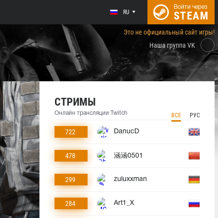
Войти через
RU
STEAM
Это не официальный сайт игры!
Наша группа VK
СТРИМЫ
Онлайн трансляции Twitch
ВСЕ
РУС
722
DanucD
478
涵涵0501
299
zuluxxman
284
Art1_X