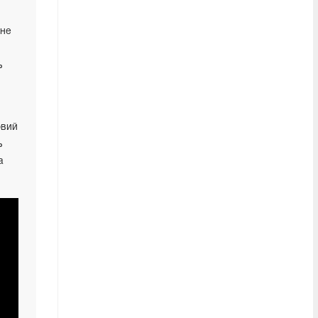
 не
ь
овий
ь
а