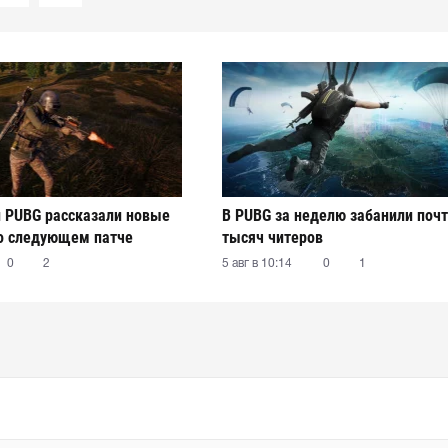
 PUBG рассказали новые
В PUBG за неделю забанили почт
о следующем патче
тысяч читеров
0
2
5 авг в 10:14
0
1