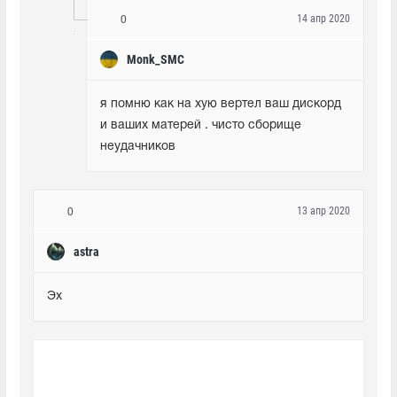
14 апр 2020
0
Monk_SMC
я помню как на хую вертел ваш дискорд 
и ваших матерей . чисто сборище 
неудачников
13 апр 2020
0
astra
Эх