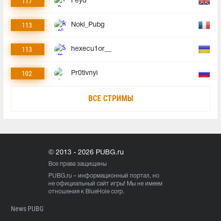
117
Feyd
113
Noki_Pubg
113
hexecu1or__
102
Pr0tivnyi
ВСЕ СТРИМЫ
© 2013 - 2026 PUBG.ru
Все права защищены
PUBG.ru
– информационный портал, но
не официальный сайт игры! Мы не имеем
отношения к BlueHole corp.
News PUBG