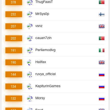
378
ThugFaasT
232
MrSys0p
207
vsnz
202
cauan7zin
191
Parliamodivg
190
Halifax
144
ruvya_official
134
KapiturinGames
132
Morsy