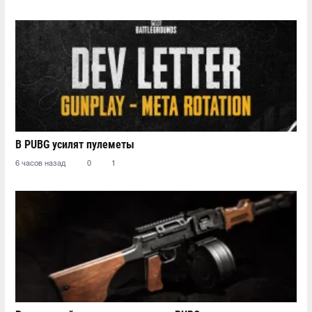
В PUBG усилят пулеметы
6 часов назад
0
1