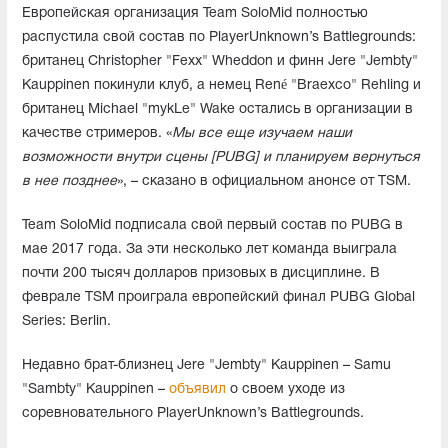
Европейская организация Team SoloMid полностью
распустила свой состав по PlayerUnknown’s Battlegrounds:
британец Christopher "Fexx" Wheddon и финн Jere "Jembty"
Kauppinen покинули клуб, а немец René "Braexco" Rehling и
британец Michael "mykLe" Wake остались в организации в
качестве стримеров. «
Мы все еще изучаем наши
возможности внутри сцены [PUBG] и планируем вернуться
в нее позднее
», – сказано в официальном анонсе от TSM.
Team SoloMid подписала свой первый состав по PUBG в
мае 2017 года. За эти несколько лет команда выиграла
почти 200 тысяч долларов призовых в дисциплине. В
феврале TSM проиграла европейский финал PUBG Global
Series: Berlin.
Недавно брат-близнец Jere "Jembty" Kauppinen – Samu
"Sambty" Kauppinen –
объявил
о своем уходе из
соревновательного PlayerUnknown’s Battlegrounds.