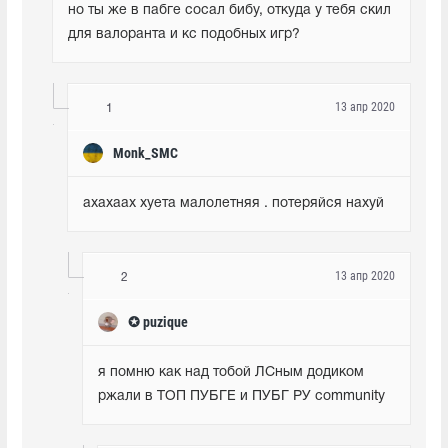
но ты же в пабге сосал бибу, откуда у тебя скил 
для валоранта и кс подобных игр?
13 апр 2020
1
Monk_SMC
ахахаах хуета малолетняя . потеряйся нахуй
13 апр 2020
2
✪ puzique
я помню как над тобой ЛСным додиком 
ржали в ТОП ПУБГЕ и ПУБГ РУ community