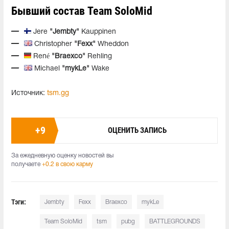
Бывший состав Team SoloMid
Jere
"Jembty"
Kauppinen
Christopher
"Fexx"
Wheddon
René
"Braexco"
Rehling
Michael
"mykLe"
Wake
Источник:
tsm.gg
+
9
ОЦЕНИТЬ ЗАПИСЬ
За ежедневную оценку новостей вы
получаете
+0.2 в свою карму
Тэги:
Jembty
Fexx
Braexco
mykLe
Team SoloMid
tsm
pubg
BATTLEGROUNDS