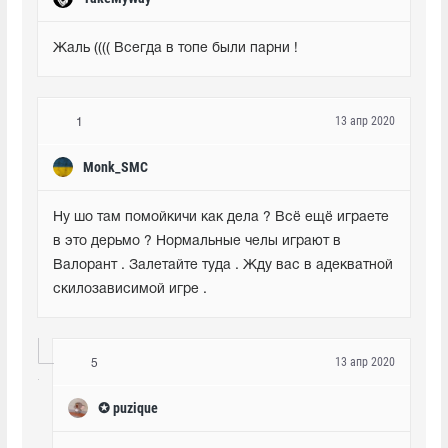
Жаль (((( Всегда в топе были парни !
13 апр 2020
1
Monk_SMC
Ну шо там помойкичи как дела ? Всё ещё играете 
в это дерьмо ? Нормальные челы играют в 
Валорант . Залетайте туда . Жду вас в адекватной 
скилозависимой игре .
13 апр 2020
5
✪ puzique