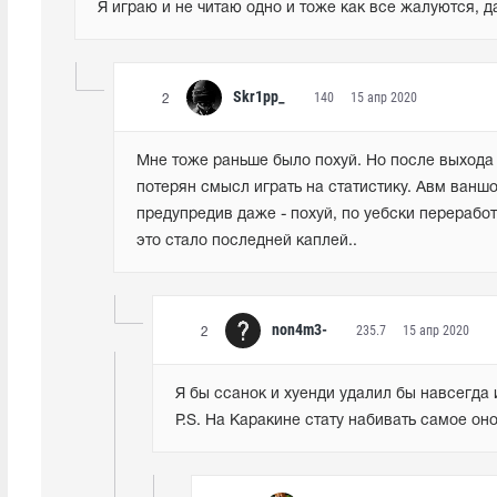
Я играю и не читаю одно и тоже как все жалуются, д
Skr1pp_
140
15 апр 2020
2
Мне тоже раньше было похуй. Но после выхода 
потерян смысл играть на статистику. Авм ваншот
предупредив даже - похуй, по уебски переработ
это стало последней каплей..
non4m3-
235.7
15 апр 2020
2
Я бы ссанок и хуенди удалил бы навсегда 
P.S. На Каракине стату набивать самое оно