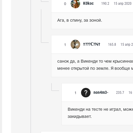
K0koc
190.2
15 апр 2020
0
Ага, в спину, за зоной.
†???ℂ?ℕ†
165.8
15 апр 
1
санок да, а Викенди то чем крысинная
менее открытой по земле. Я вообще м
non4m3-
235.7
16
1
Викенди на тесте не играл, мож
закидывает.