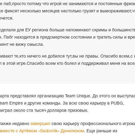
же паб,просто потому что игрой не занимаются и постоянные фриз
е фиксят несколько месяцев настолько грузят и вымораживают,ч
очется.
сделали для ЕУ региона больше напоминают скримы и большинст
. Пабг находится в предсмертном состоянии и тратить силы и вр
омент не вижу смысла.
 ливают те,кто ничего не добился тут,вы не правы. Спасибо всем,с
 в этой игре.Спасибо всем кто болел и поддерживал меня на все
рта представлял организацию Team Unique. До этого он выступа
 Team Empire и другие команды. За всю свою карьеру в PUBG,
ыиграл около ста тысяч долларов призовых.
 также недавно
завершил
свою карьеру профессионального игрок
вместе с Артёмом «Sadovnik» Данилюком
. Еще раньше из