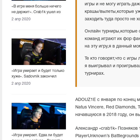
игры и не могу играть да
«В игре меня больше ничего
крашы/вылеты,которые уж
не держит». Crab1k ушел из
PUBG
заходить туда просто не х
2 апр 2020
Онлайн турниры,которые 
команд играют их фор фан
на эту игру,я в данный м
Те кто говорят,что с игры
я выигрывал и проигрывал
«Игра умирает и будет только
турнирах.
хуже». Sadovnik закончил
карьеру игрока в PUBG
2 апр 2020
ADOUZ1E с января по конец ма
Natus Vincere, Red Diamonds,
начавшуюся в 2018 году, он в
Александр «crab1k» Позняков
«Игра умирает. Едва ли будет
PlayerUnknown’s Battlegrounds