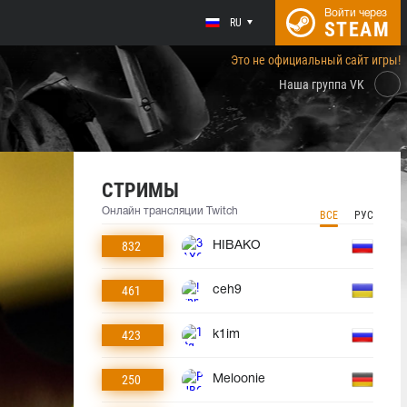
Войти через
RU
STEAM
Это не официальный сайт игры!
Наша группа VK
СТРИМЫ
Онлайн трансляции Twitch
ВСЕ
РУС
832
HIBAKO
461
ceh9
423
k1im
250
Meloonie