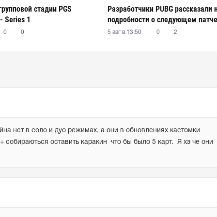
 групповой стадии PGS
Разработчики PUBG рассказали 
- Series 1
подробности о следующем патч
0
0
5 авг в 13:50
0
2
на нет в соло и дуо режимах, а они в обновлениях кастомки 
 собираються оставить каракин  что бы было 5 карт.  Я хз че они 