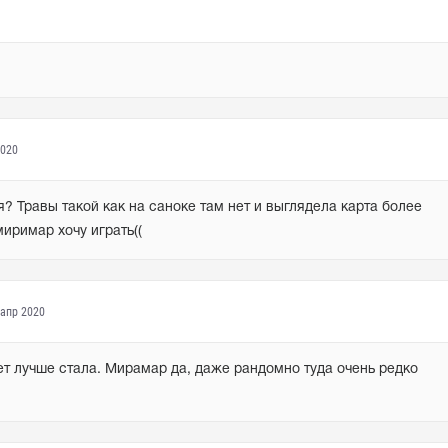
2020
? Травы такой как на саноке там нет и выглядела карта более 
иримар хочу играть((
 апр 2020
ет лучше стала. Мирамар да, даже рандомно туда очень редко 