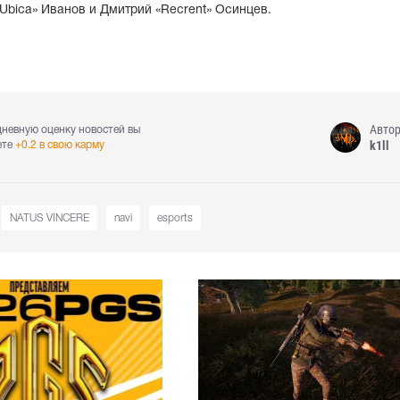
Ubica» Иванов и Дмитрий «Recrent» Осинцев.
Авто
дневную оценку новостей вы
k1ll
ете
+0.2 в свою карму
NATUS VINCERE
navi
esports