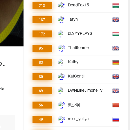
213
DeadFox15
187
Taryn
172
bLYYYPLAYS
95
That9onme
».
83
Kathy
80
KatContii
ены
69
DwNLikeJimoneTV
56
凱少啊
49
miss_yuliya
т