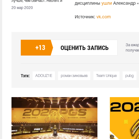
лучше, чем сейчас». Recrent и
дисциплины
ушли
Александр «
Ubica ушли из PUBG
20 мар 2020
Источник:
vk.com
За еже
+
13
ОЦЕНИТЬ ЗАПИСЬ
получа
Тэги:
ADOUZ1E
роман зиновьев
Team Unique
pubg