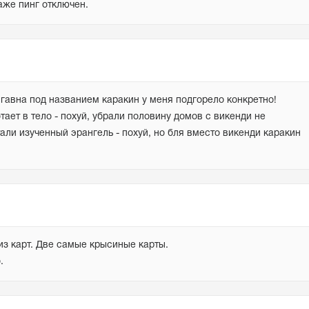
аже пинг отключен.
гавна под названием каракин у меня подгорело конкретно! 
ает в тело - похуй, убрали половину домов с викенди не 
али изученный эрангель - похуй, но бля вместо викенди каракин 
из карт. Две самые крысиные карты. 
.