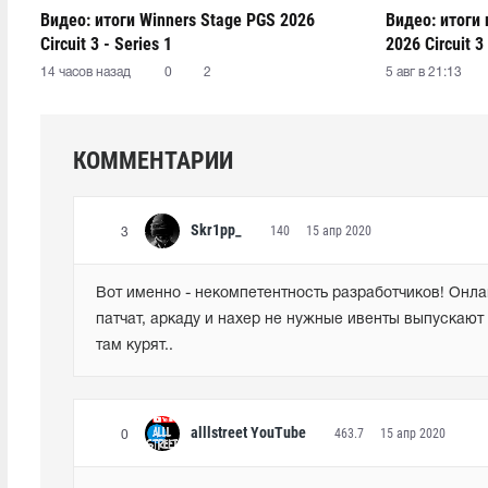
Видео: итоги Winners Stage PGS 2026
Видео: итоги
Circuit 3 - Series 1
2026 Circuit 3 
14 часов назад
0
2
5 авг в 21:13
КОММЕНТАРИИ
Skr1pp_
140
15 апр 2020
3
Вот именно - некомпетентность разработчиков! Онлай
патчат, аркаду и нахер не нужные ивенты выпускают +
там курят..
alllstreet YouTube
463.7
15 апр 2020
0