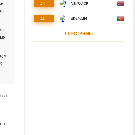
45
Marcelek
ы/
то
44
anarqui4
во
ВСЕ СТРИМЫ
емя
 кем
х
л за
а в