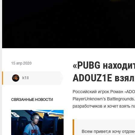
«PUBG находи
15 апр 2020
ADOUZ1E взял
k1ll
Российский игрок Роман «ADO
PlayerUnknown’s Battlegrounds
СВЯЗАННЫЕ НОВОСТИ
разработчиков и хочет взять п
Всем привет,я хочу отдохн