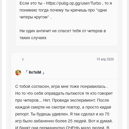
Если это ты - https://pubg.op.gg/user/Turbo , то я 
понимаю тогда почему ты кричишь про "одни 
читеры кругом" . 
Ни один античит не спасет тебя от читеров в 
таких случаях
19 апр 2020
1
「 Re?niM 」
С тобой согласен, игра мне тоже понравилась . 
Но то что себя оправдать пытаются те кто говорит 
про читеров... Нет. Проведи эксперимент. После 
каждой смерти не смотри повтор, а просто кидай 
репорт. Ты будешь удивлен. Я так сделал и из 75 
игр было забаненно более 25 людей. Вот и думай. 
И банят они перманентно ОЧЕНЬ мало людей. В 