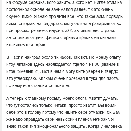
на форуме сервака, кого банить, а кого нет. Нигде этим на
постоянной основе не занимался далее, т.к это очень
скучно, имхо. Я знаю про читы все. Что такое аим, подвиды
аима, спидхак, вх, радархак, могу отличить радархак от вх
при просмотре демо, инурия, х22, автокомпенс отдачи,
автоподвод отдачи, фишки с яркими красными скинами
ктшников или теров.
В Пабг я наиграл около 1к часов. Так вот. По моему опыту
игру, читаков здесь наблюдается где-то 1 из 30 (звание в
игре "Умелый 2"). Вот в чем я могу быть уверен и твердо
это утверждаю. Килкам очень полезная штука для пабга,
по нему все становится понятно.
А теперь к главному посылу моего блога. Хватит думать,
что тут остались только читаки, просто хватит. Вы вбили
себе это в голову потому что ищите себе отмазки, т.к Вам
же надо оправдать свой невысокий плейсмент/ранг. Я
знаю такой тип эмоционального защиты. Когда у человека