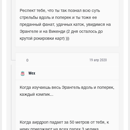
Респект тебе, что ты так познал всю суть 
стрельбы вдоль и поперек и ты тоже ее 
преданный фанат, удачных каток, увидимся на 
Эрангеле и на Викенди (2 дня осталось до 
крутой рокировки карт) )))
19 апр 2020
0
Wex
Когда изучаешь весь Эрангель вдоль и поперек, 
каждый кэмпик...
Когда аирдроп падает за 50 метров от тебя, к 
нему приезжают на всех парах 3 челика, 