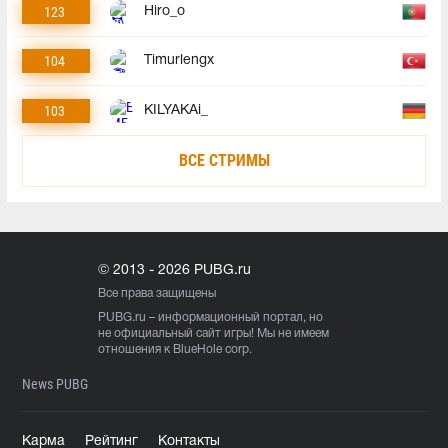
123
Hiro_o
104
Timurlengx
103
KILYAKAi_
ВСЕ СТРИМЫ
© 2013 - 2026 PUBG.ru
Все права защищены
PUBG.ru
– информационный портал, но
не официальный сайт игры! Мы не имеем
отношения к BlueHole corp.
News PUBG
Карма
Рейтинг
Контакты