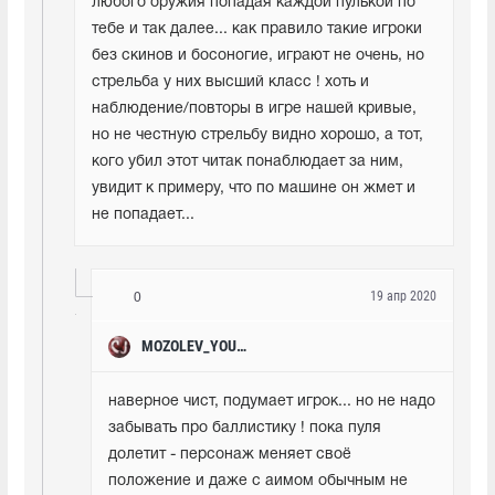
любого оружия попадая каждой пулькой по 
тебе и так далее... как правило такие игроки 
без скинов и босоногие, играют не очень, но 
стрельба у них высший класс ! хоть и 
наблюдение/повторы в игре нашей кривые, 
но не честную стрельбу видно хорошо, а тот, 
кого убил этот читак понаблюдает за ним, 
увидит к примеру, что по машине он жмет и 
не попадает...
19 апр 2020
0
MOZOLEV_YOUTUBE
наверное чист, подумает игрок... но не надо 
забывать про баллистику ! пока пуля 
долетит - персонаж меняет своё 
положение и даже с аимом обычным не 