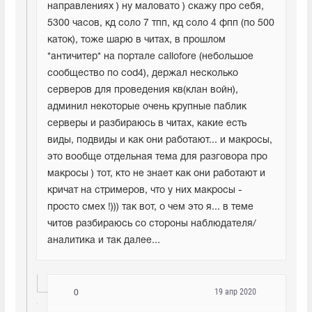
направлениях ) ну маловато ) скажу про себя, 
5300 часов, кд соло 7 тпп, кд соло 4 фпп (по 500 
каток), тоже шарю в читах, в прошлом 
*античитер* на портале callofore (небольшое 
сообщество по cod4), держал несколько 
серверов для проведения кв(клан войн), 
админил некоторые очень крупные паблик 
серверы и разбираюсь в читах, какие есть 
виды, подвиды и как они работают... и макросы, 
это вообще отдельная тема для разговора про 
макросы ) тот, кто не знает как они работают и 
кричат на стримеров, что у них макросы - 
просто смех !))) так вот, о чем это я... в теме 
читов разбираюсь со стороны наблюдателя/
аналитика и так далее...
19 апр 2020
0