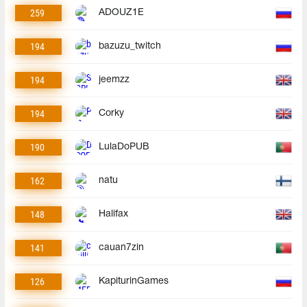
259
ADOUZ1E
194
bazuzu_twitch
194
jeemzz
194
Corky
190
LulaDoPUB
162
natu
148
Halifax
141
cauan7zin
126
KapiturinGames