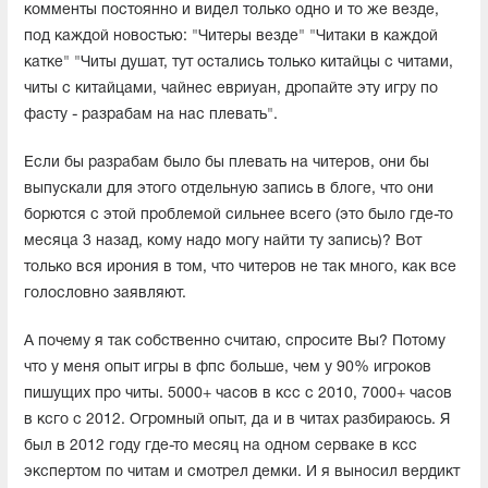
комменты постоянно и видел только одно и то же везде,
под каждой новостью: "Читеры везде" "Читаки в каждой
катке" "Читы душат, тут остались только китайцы с читами,
читы с китайцами, чайнес евриуан, дропайте эту игру по
фасту - разрабам на нас плевать".
Если бы разрабам было бы плевать на читеров, они бы
выпускали для этого отдельную запись в блоге, что они
борются с этой проблемой сильнее всего (это было где-то
месяца 3 назад, кому надо могу найти ту запись)? Вот
только вся ирония в том, что читеров не так много, как все
голословно заявляют.
А почему я так собственно считаю, спросите Вы? Потому
что у меня опыт игры в фпс больше, чем у 90% игроков
пишущих про читы. 5000+ часов в ксс с 2010, 7000+ часов
в ксго с 2012. Огромный опыт, да и в читах разбираюсь. Я
был в 2012 году где-то месяц на одном серваке в ксс
экспертом по читам и смотрел демки. И я выносил вердикт