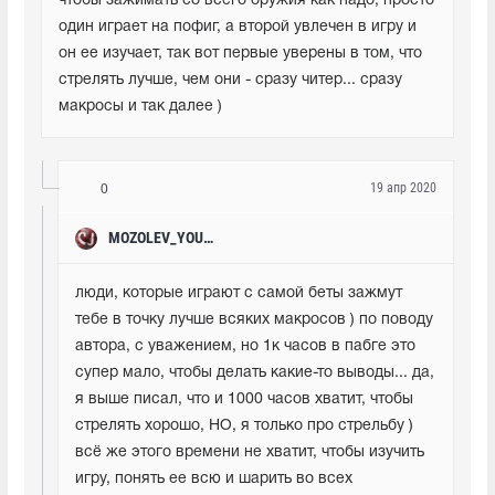
чтобы зажимать со всего оружия как надо, просто 
один играет на пофиг, а второй увлечен в игру и 
он ее изучает, так вот первые уверены в том, что 
стрелять лучше, чем они - сразу читер... сразу 
макросы и так далее )
19 апр 2020
0
MOZOLEV_YOUTUBE
люди, которые играют с самой беты зажмут 
тебе в точку лучше всяких макросов ) по поводу 
автора, с уважением, но 1к часов в пабге это 
супер мало, чтобы делать какие-то выводы... да, 
я выше писал, что и 1000 часов хватит, чтобы 
стрелять хорошо, НО, я только про стрельбу ) 
всё же этого времени не хватит, чтобы изучить 
игру, понять ее всю и шарить во всех 