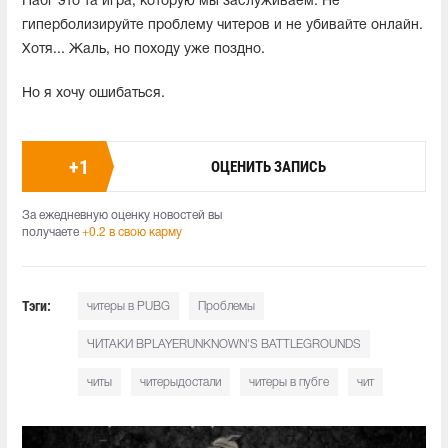
Пабг это та игра, которую мы заслуживаем. Не
гиперболизируйте проблему читеров и не убивайте онлайн.
Хотя... Жаль, но походу уже поздно.
Но я хочу ошибаться.
+
1
ОЦЕНИТЬ ЗАПИСЬ
За ежедневную оценку новостей вы
получаете
+0.2 в свою карму
Тэги:
читеры в PUBG
Проблемы
ЧИТАКИ ВPLAYERUNKNOWN'S BATTLEGROUNDS
читы
читерыдостали
читеры в пубге
чит