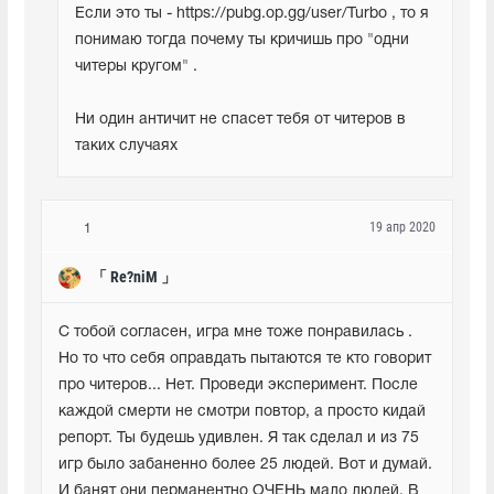
Если это ты - https://pubg.op.gg/user/Turbo , то я 
понимаю тогда почему ты кричишь про "одни 
читеры кругом" . 
Ни один античит не спасет тебя от читеров в 
таких случаях
19 апр 2020
1
「 Re?niM 」
С тобой согласен, игра мне тоже понравилась . 
Но то что себя оправдать пытаются те кто говорит 
про читеров... Нет. Проведи эксперимент. После 
каждой смерти не смотри повтор, а просто кидай 
репорт. Ты будешь удивлен. Я так сделал и из 75 
игр было забаненно более 25 людей. Вот и думай. 
И банят они перманентно ОЧЕНЬ мало людей. В 