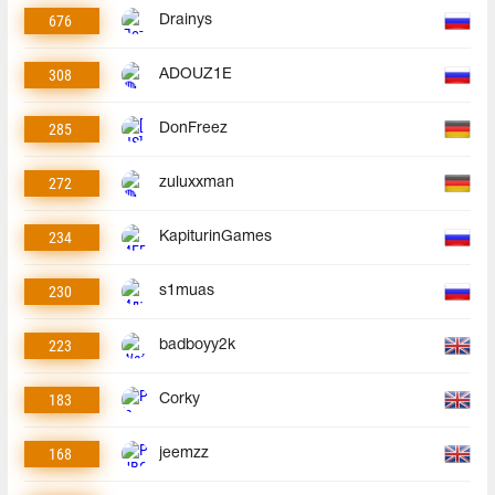
676
Drainys
308
ADOUZ1E
285
DonFreez
272
zuluxxman
234
KapiturinGames
230
s1muas
223
badboyy2k
183
Corky
168
jeemzz