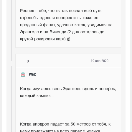
Респект тебе, что ты так познал всю суть 
стрельбы вдоль и поперек и ты тоже ее 
преданный фанат, удачных каток, увидимся на 
Эрангеле и на Викенди (2 дня осталось до 
крутой рокировки карт) )))
19 апр 2020
0
Wex
Когда изучаешь весь Эрангель вдоль и поперек, 
каждый кэмпик...
Когда аирдроп падает за 50 метров от тебя, к 
нему приезжают на всех парах 3 челика, 