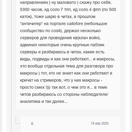
направлениях ) ну маловато ) скажу про себя, 
5300 часов, кд соло 7 тпп, кд соло 4 фпп (по 500 
каток), тоже шарю в читах, в прошлом 
*античитер* на портале callofore (небольшое 
сообщество по cod4), держал несколько 
серверов для проведения кв(клан войн), 
админил некоторые очень крупные паблик 
серверы и разбираюсь в читах, какие есть 
виды, подвиды и как они работают... и макросы, 
это вообще отдельная тема для разговора про 
макросы ) тот, кто не знает как они работают и 
кричат на стримеров, что у них макросы - 
просто смех !))) так вот, о чем это я... в теме 
читов разбираюсь со стороны наблюдателя/
аналитика и так далее...
19 апр 2020
0