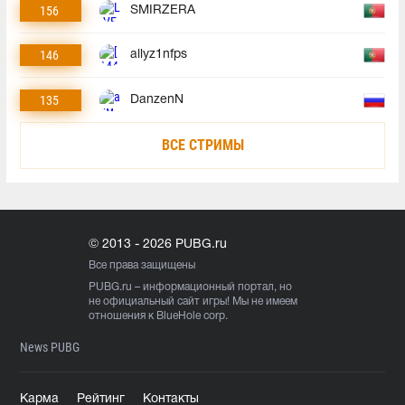
156
SMIRZERA
146
allyz1nfps
135
DanzenN
ВСЕ СТРИМЫ
© 2013 - 2026 PUBG.ru
Все права защищены
PUBG.ru
– информационный портал, но
не официальный сайт игры! Мы не имеем
отношения к BlueHole corp.
News PUBG
Карма
Рейтинг
Контакты