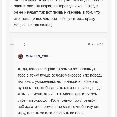
чтобы зажимать со всего оружия как надо, просто 
один играет на пофиг, а второй увлечен в игру и 
он ее изучает, так вот первые уверены в том, что 
стрелять лучше, чем они - сразу читер... сразу 
макросы и так далее )
19 апр 2020
0
MOZOLEV_YOUTUBE
люди, которые играют с самой беты зажмут 
тебе в точку лучше всяких макросов ) по поводу 
автора, с уважением, но 1к часов в пабге это 
супер мало, чтобы делать какие-то выводы... да, 
я выше писал, что и 1000 часов хватит, чтобы 
стрелять хорошо, НО, я только про стрельбу ) 
всё же этого времени не хватит, чтобы изучить 
игру, понять ее всю и шарить во всех 