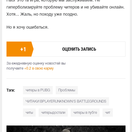
Пабг это та игра, которую мы заслуживаем. Не
гиперболизируйте проблему читеров и не убивайте онлайн.
Хотя... Жаль, но походу уже поздно.
Но я хочу ошибаться.
+
1
ОЦЕНИТЬ ЗАПИСЬ
За ежедневную оценку новостей вы
получаете
+0.2 в свою карму
Тэги:
читеры в PUBG
Проблемы
ЧИТАКИ ВPLAYERUNKNOWN'S BATTLEGROUNDS
читы
читерыдостали
читеры в пубге
чит