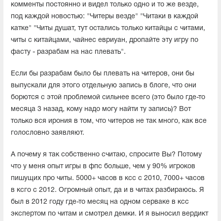
комменты постоянно и видел только одно и то же везде,
под каждой новостью: "Читеры везде" "Читаки в каждой
катке" "Читы душат, тут остались только китайцы с читами,
читы с китайцами, чайнес евриуан, дропайте эту игру по
фасту - разрабам на нас плевать".
Если бы разрабам было бы плевать на читеров, они бы
выпускали для этого отдельную запись в блоге, что они
борются с этой проблемой сильнее всего (это было где-то
месяца 3 назад, кому надо могу найти ту запись)? Вот
только вся ирония в том, что читеров не так много, как все
голословно заявляют.
А почему я так собственно считаю, спросите Вы? Потому
что у меня опыт игры в фпс больше, чем у 90% игроков
пишущих про читы. 5000+ часов в ксс с 2010, 7000+ часов
в ксго с 2012. Огромный опыт, да и в читах разбираюсь. Я
был в 2012 году где-то месяц на одном серваке в ксс
экспертом по читам и смотрел демки. И я выносил вердикт