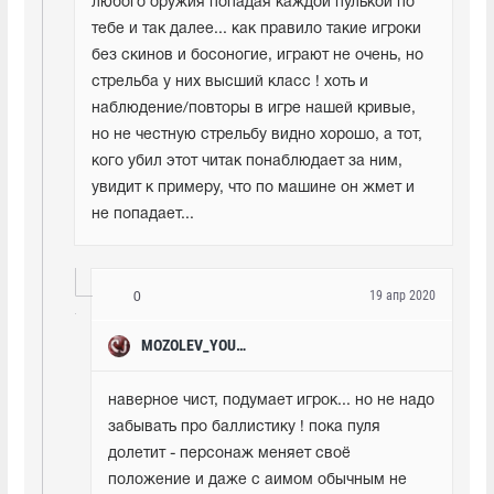
любого оружия попадая каждой пулькой по 
тебе и так далее... как правило такие игроки 
без скинов и босоногие, играют не очень, но 
стрельба у них высший класс ! хоть и 
наблюдение/повторы в игре нашей кривые, 
но не честную стрельбу видно хорошо, а тот, 
кого убил этот читак понаблюдает за ним, 
увидит к примеру, что по машине он жмет и 
не попадает...
19 апр 2020
0
MOZOLEV_YOUTUBE
наверное чист, подумает игрок... но не надо 
забывать про баллистику ! пока пуля 
долетит - персонаж меняет своё 
положение и даже с аимом обычным не 