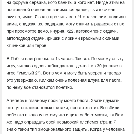
на форуме сервака, кого банить, а кого нет. Нигде этим на
постоянной основе не занимался далее, т.к это очень
скучно, имхо. Я знаю про читы все. Что такое аим, подвиды
аима, спидхак, вх, радархак, могу отличить радархак от вх
при просмотре демо, инурия, х22, автокомпенс отдачи,
автоподвод отдачи, фишки с яркими красными скинами
ктшников или теров.
В Пабг я наиграл около 1к часов. Так вот. По моему опыту
игру, читаков здесь наблюдается где-то 1 из 30 (звание в
игре "Умелый 2"). Вот в чем я могу быть уверен и твердо
это утверждаю. Килкам очень полезная штука для пабга,
по нему все становится понятно.
А теперь к главному посылу моего блога. Хватит думать,
что тут остались только читаки, просто хватит. Вы вбили
себе это в голову потому что ищите себе отмазки, т.к Вам
же надо оправдать свой невысокий плейсмент/ранг. Я
знаю такой тип эмоционального защиты. Когда у человека