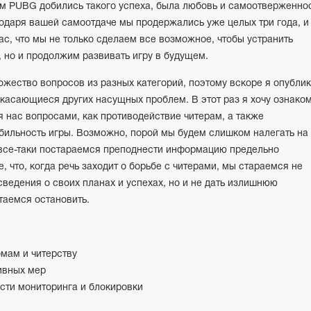
ым PUBG добились такого успеха, была любовь и самоотверженно
одаря вашей самоотдаче мы продержались уже целых три года, и
вас, что мы не только сделаем все возможное, чтобы устранить
но и продолжим развивать игру в будущем.
ожество вопросов из разных категорий, поэтому вскоре я опубли
касающиеся других насущных проблем. В этот раз я хочу ознако
 нас вопросами, как противодействие читерам, а также
абильность игры. Возможно, порой мы будем слишком налегать на
 все-таки постараемся преподнести информацию предельно
, что, когда речь заходит о борьбе с читерами, мы стараемся не
сведения о своих планах и успехах, но и не дать излишнюю
таемся остановить.
мам и читерству
ивных мер
сти мониторинга и блокировки