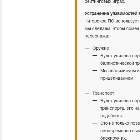
рейтинговых играх.
Устранение уязвимостей 
Читерское ПО использует
мы сделаем, чтобы помеш
персонажа:
Оружие
Будет усилена сер
баллистической тр
Мы анализируем и 
прицеливанием.
Транспорт
Будет усилена се
транспорта, его н
подобного.
Это не только поз
своевременно выки
блокируя их.