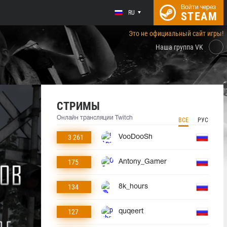
Войти через
RU
STEAM
Это не официальный сайт игры!
Наша группа VK
СТРИМЫ
Онлайн трансляции Twitch
ВСЕ
РУС
3 261
VooDooSh
175
Antony_Gamer
134
8k_hours
127
quqeert