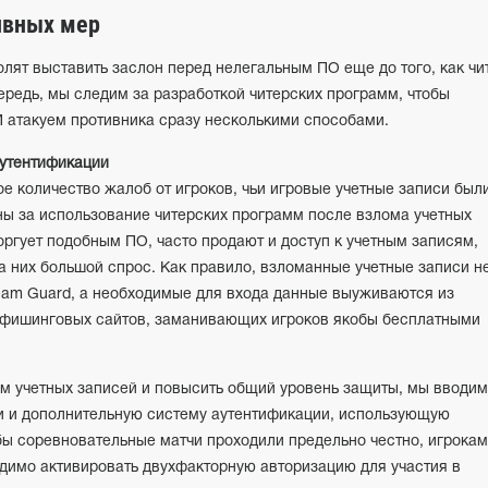
ивных мер
лят выставить заслон перед нелегальным ПО еще до того, как чи
чередь, мы следим за разработкой читерских программ, чтобы
И атакуем противника сразу несколькими способами.
утентификации
 количество жалоб от игроков, чьи игровые учетные записи был
ы за использование читерских программ после взлома учетных
торгует подобным ПО, часто продают и доступ к учетным записям,
на них большой спрос. Как правило, взломанные учетные записи н
am Guard, а необходимые для входа данные выуживаются из
 фишинговых сайтов, заманивающих игроков якобы бесплатными
ом учетных записей и повысить общий уровень защиты, мы вводим
 и дополнительную систему аутентификации, использующую
бы соревновательные матчи проходили предельно честно, игрокам
одимо активировать двухфакторную авторизацию для участия в