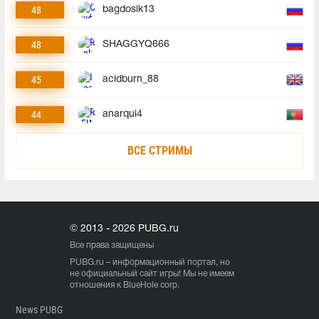
48
bagdosik13
48
SHAGGYQ666
45
acidburn_88
44
anarqui4
ВСЕ СТРИМЫ
© 2013 - 2026 PUBG.ru
Все права защищены
PUBG.ru
– информационный портал, но
не официальный сайт игры! Мы не имеем
отношения к BlueHole corp.
News PUBG