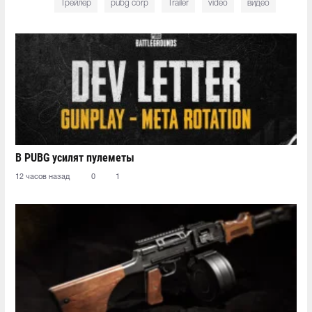
Трейлер
pubg corp
Trailer
video
видео
В PUBG усилят пулеметы
12 часов назад
0
1