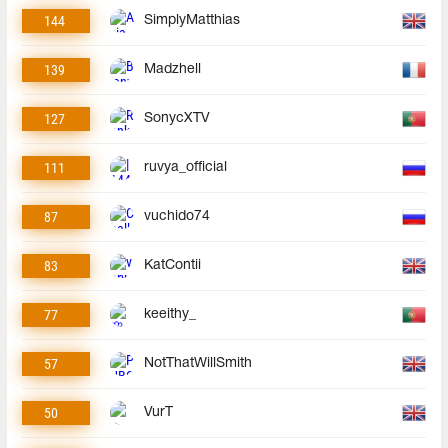
144
SimplyMatthias
139
Madzhell
127
SonycXTV
111
ruvya_official
87
vuchido74
83
KatContii
77
keeithy_
57
NotThatWillSmith
50
VurT