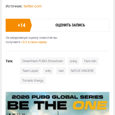
Источник:
twitter.com
+
14
ОЦЕНИТЬ ЗАПИСЬ
За ежедневную оценку новостей вы
получаете
+0.2 в свою карму
Тэги:
DreamHack PUBG Showdown
pubg
Faze clan
Team Liquid
unity
navi
NATUS VINCERE
Tornado Energy