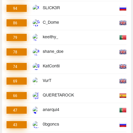
94
SLICK3R
86
C_Dome
79
keeithy_
78
shane_doe
74
KatContii
69
VurT
66
QUERETAROCK
47
anarqui4
43
0bgoncs