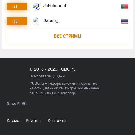
31
JairoImortal
28
Sapnix_
ВСЕ СТРИМЫ
© 2013 - 2026 PUBG.ru
Все права защищены
PUBG.ru
– информационный портал, но
не официальный сайт игры! Мы не имеем
отношения к BlueHole corp.
News PUBG
Карма
Рейтинг
Контакты