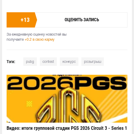
+
13
ОЦЕНИТЬ ЗАПИСЬ
За ежедневную оценку новостей вы
получаете
+0.2 в свою карму
Тэги:
pubg
contest
конкурс
розыгрыш
Видео: итоги групповой стадии PGS 2026 Circuit 3 - Series 1