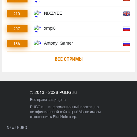
210
NIXZYEE
207
xmpl8
186
Antony_Gamer
ВСЕ СТРИМЫ
© 2013 - 2026 PUBG.ru
Все права защищены
PUBG.ru
– информационный портал, но
не официальный сайт игры! Мы не имеем
отношения к BlueHole corp.
News PUBG