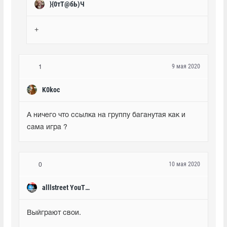
}{0тТ@бЬ)Ч
+
9 мая 2020
1
K0koc
А ничего что ссылка на группу баганутая как и 
сама игра ?
10 мая 2020
0
alllstreet YouTube
Выйграют свои.