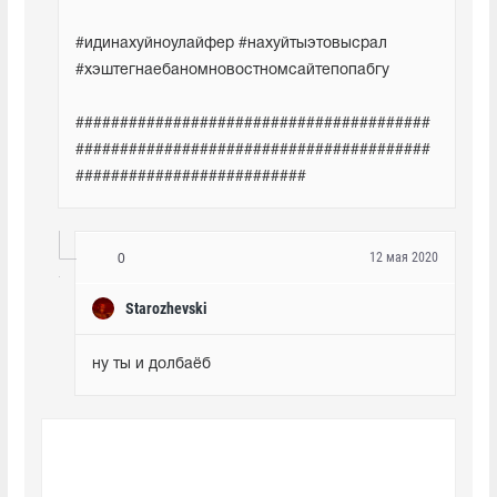
#идинахуйноулайфер #нахуйтыэтовысрал 
#хэштегнаебаномновостномсайтепопабгу 
########################################
########################################
##########################
12 мая 2020
0
Starozhevski
ну ты и долбаёб