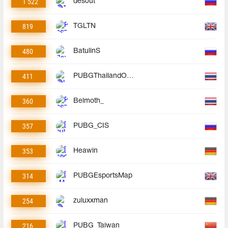
1 522
des0ut
819
TGLTN
480
BatulinS
411
PUBGThailandOfficial
360
Belmoth_
357
PUBG_CIS
353
Heawin
314
PUBGEsportsMap
254
zuluxxman
216
PUBG_Taiwan