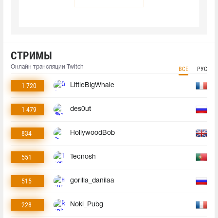
СТРИМЫ
Онлайн трансляции Twitch
ВСЕ
РУС
1 720
LittleBigWhale
1 479
des0ut
834
HollywoodBob
551
Tecnosh
515
gorilla_danilaa
228
Noki_Pubg