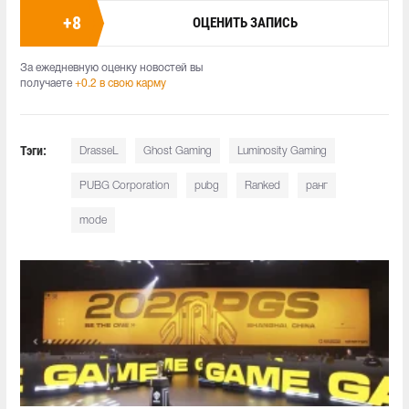
+
8
ОЦЕНИТЬ ЗАПИСЬ
За ежедневную оценку новостей вы
получаете
+0.2 в свою карму
Тэги:
DrasseL
Ghost Gaming
Luminosity Gaming
PUBG Corporation
pubg
Ranked
ранг
mode