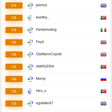
219
jeemzz
195
keeithy_
174
Parliamodivg
166
Feyd
155
ObiWannCoyote
153
SMIRZERA
140
Morsy
132
Hiro_o
126
egokiller67