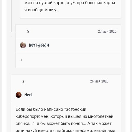
мин по пустой карте, а уж про большие карты 
я вообще молчу.
27 мая 2020
0
}{0тТ@бЬ)Ч
+
26 мая 2020
3
Ner1
Если бы было написано "эстонский 
киберспортсмен, который вышел из многолетней 
спячки..."  я бы может быть понял... А так может 
идти нахуй вместе с пабгом, читерами, китайцами 