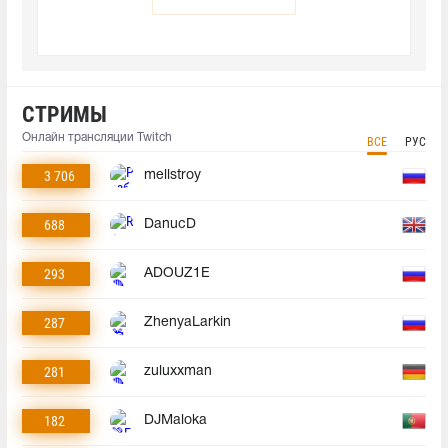
СТРИМЫ
Онлайн трансляции Twitch
ВСЕ
РУС
3 706
mellstroy
688
DanucD
293
ADOUZ1E
287
ZhenyaLarkin
281
zuluxxman
182
DJMaloka