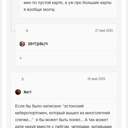
мин по пустой карте, а уж про большие карты 
я вообще молчу.
27 мая 2020
0
}{0тТ@бЬ)Ч
+
26 мая 2020
3
Ner1
Если бы было написано "эстонский 
киберспортсмен, который вышел из многолетней 
спячки..."  я бы может быть понял... А так может 
идти нахуй вместе с пабгом, читерами, китайцами 