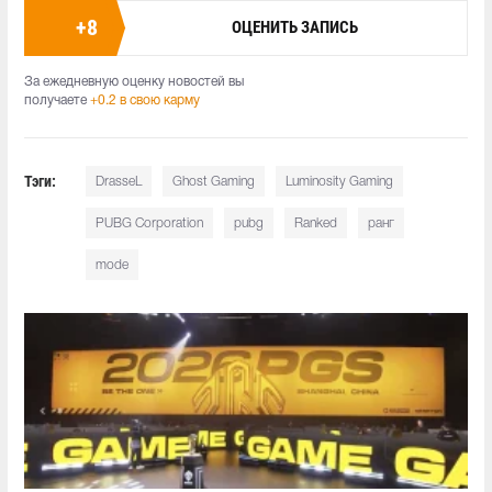
+
8
ОЦЕНИТЬ ЗАПИСЬ
За ежедневную оценку новостей вы
получаете
+0.2 в свою карму
Тэги:
DrasseL
Ghost Gaming
Luminosity Gaming
PUBG Corporation
pubg
Ranked
ранг
mode