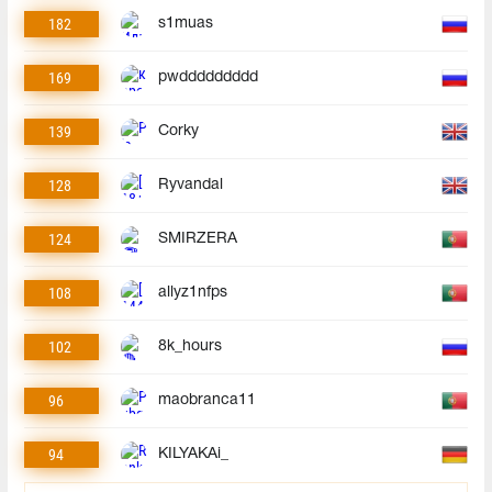
182
s1muas
169
pwddddddddd
139
Corky
128
Ryvandal
124
SMIRZERA
108
allyz1nfps
102
8k_hours
96
maobranca11
94
KILYAKAi_