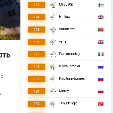
230
MrSys0p
194
Halifax
193
cauan7zin
190
vsnz
рть
187
Parliamodivg
145
ruvya_official
BG
131
KapiturinGames
.
129
Morsy
м
109
Timurlengx