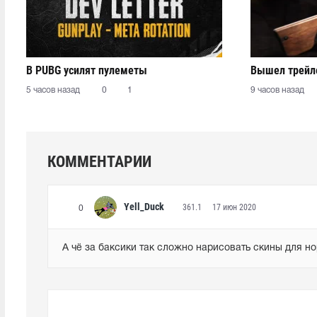
В PUBG усилят пулеметы
Вышел трейле
5 часов назад
0
1
9 часов назад
КОММЕНТАРИИ
Yell_Duck
361.1
17 июн 2020
0
А чё за баксики так сложно нарисовать скины для н