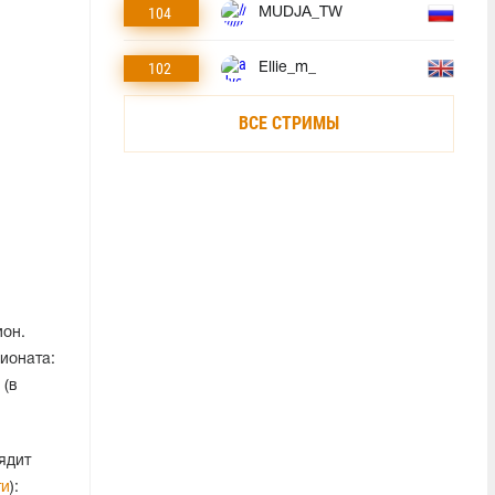
104
MUDJA_TW
102
Ellie_m_
ВСЕ СТРИМЫ
ион.
ионата:
 (в
ядит
ти
):