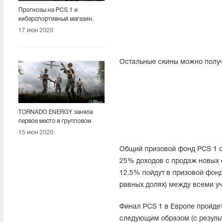
Прогнозы на PCS 1 и
киберспортивный магазин.
Подробности о Pick’Em
17 июн 2020
Challenge
Остальные скины можно получ
TORNADO ENERGY заняла
первое место в групповом
этапе PCS 1
15 июн 2020
Общий призовой фонд PCS 1 с
25% доходов с продаж новых 
12.5% пойдут в призовой фон
равных долях) между всеми 
Финал PCS 1 в Европе пройдет
следующим образом (с резуль