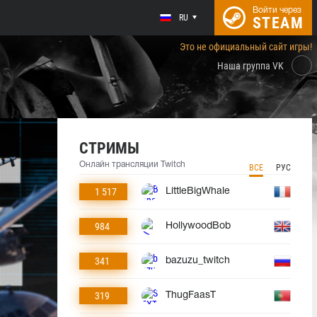
Войти через
RU
STEAM
Это не официальный сайт игры!
Наша группа VK
СТРИМЫ
Онлайн трансляции Twitch
ВСЕ
РУС
1 517
LittleBigWhale
984
HollywoodBob
341
bazuzu_twitch
319
ThugFaasT