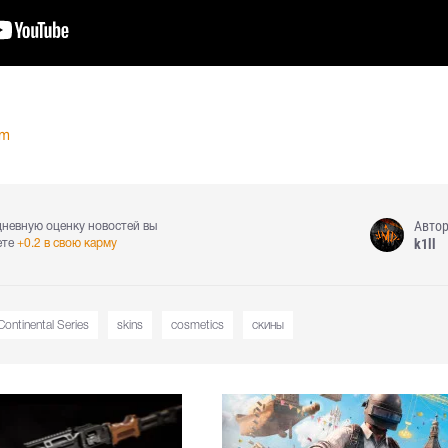
om
Авто
дневную оценку новостей вы
k1ll
ете
+0.2 в свою карму
ntinental Series
skins
cosmetics
скины