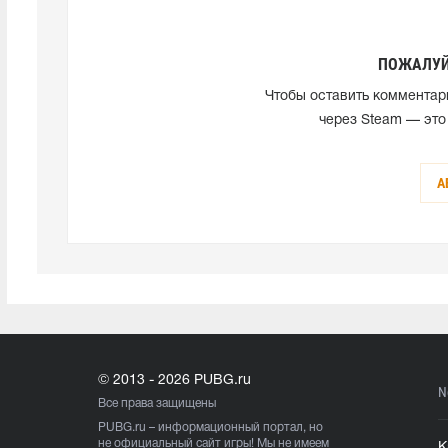
ПОЖАЛУЙ
Чтобы оставить комментар
через Steam — это
А
© 2013 - 2026 PUBG.ru
N
Все права защищены
PUBG.ru
– информационный портал, но
не официальный сайт игры! Мы не имеем
К