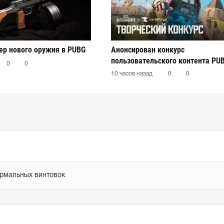
р нового оружия в PUBG
Анонсирован конкурс
пользовательского контента PU
0
0
10 часов назад
0
0
ормальных винтовок