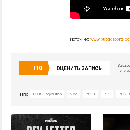
Источник:
www.pubgesports.c
За еже
+
10
ОЦЕНИТЬ ЗАПИСЬ
получа
Тэги:
PUBG Corporation
pubg
PCS 1
PCS
PUBG Co