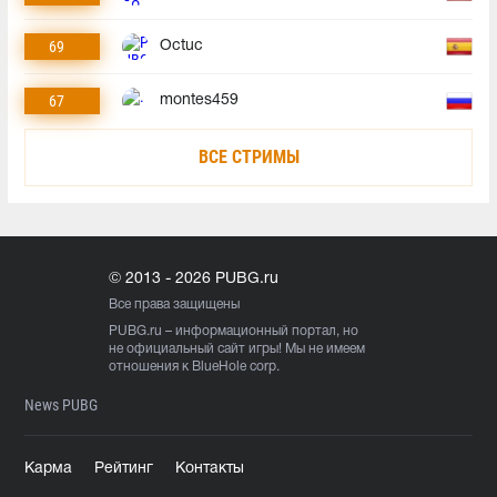
69
Octuc
67
montes459
ВСЕ СТРИМЫ
© 2013 - 2026 PUBG.ru
Все права защищены
PUBG.ru
– информационный портал, но
не официальный сайт игры! Мы не имеем
отношения к BlueHole corp.
News PUBG
Карма
Рейтинг
Контакты