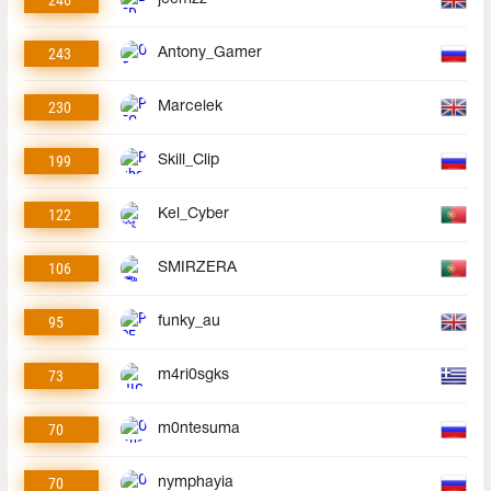
243
Antony_Gamer
230
Marcelek
199
Skill_Clip
122
Kel_Cyber
106
SMIRZERA
95
funky_au
73
m4ri0sgks
70
m0ntesuma
70
nymphayia