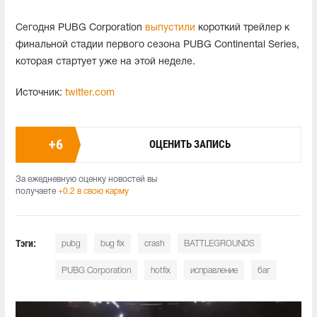
Сегодня PUBG Corporation
выпустили
короткий трейлер к
финальной стадии первого сезона PUBG Continental Series,
которая стартует уже на этой неделе.
Источник:
twitter.com
+
6
ОЦЕНИТЬ ЗАПИСЬ
За ежедневную оценку новостей вы
получаете
+0.2 в свою карму
Тэги:
pubg
bug fix
crash
BATTLEGROUNDS
PUBG Corporation
hotfix
исправление
баг