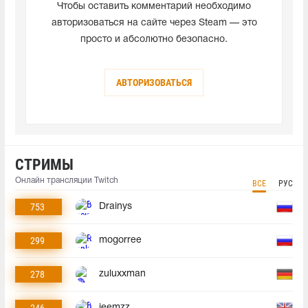
Чтобы оставить комментарий необходимо
авторизоваться на сайте через Steam — это
просто и абсолютно безопасно.
АВТОРИЗОВАТЬСЯ
СТРИМЫ
Онлайн трансляции Twitch
ВСЕ
РУС
753
Drainys
299
mogorree
278
zuluxxman
246
jeemzz