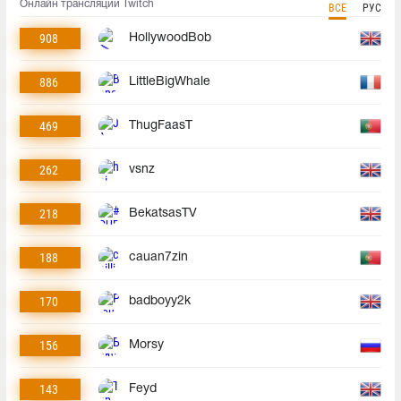
Онлайн трансляции Twitch
ВСЕ
РУС
908
HollywoodBob
886
LittleBigWhale
469
ThugFaasT
262
vsnz
218
BekatsasTV
188
cauan7zin
170
badboyy2k
156
Morsy
143
Feyd