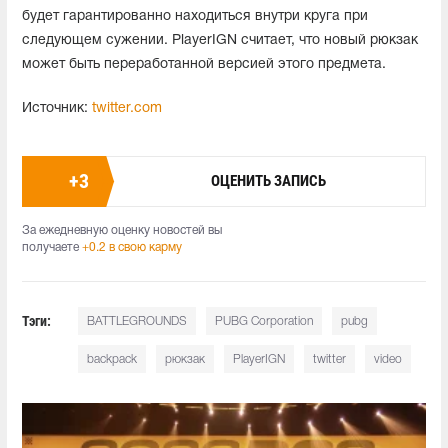
будет гарантированно находиться внутри круга при
следующем сужении. PlayerIGN считает, что новый рюкзак
может быть переработанной версией этого предмета.
Источник:
twitter.com
+
3
ОЦЕНИТЬ ЗАПИСЬ
За ежедневную оценку новостей вы
получаете
+0.2 в свою карму
Тэги:
BATTLEGROUNDS
PUBG Corporation
pubg
backpack
рюкзак
PlayerIGN
twitter
video