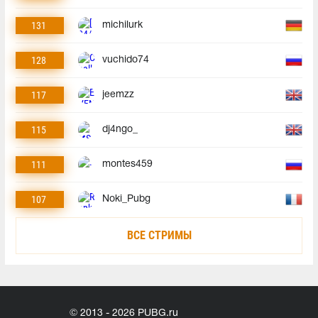
131
michilurk
128
vuchido74
117
jeemzz
115
dj4ngo_
111
montes459
107
Noki_Pubg
ВСЕ СТРИМЫ
© 2013 - 2026 PUBG.ru