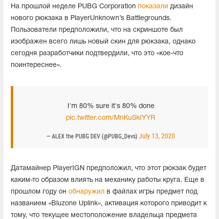
На прошлой неделе PUBG Corporation
показали
дизайн
нового рюкзака в PlayerUnknown’s Battlegrounds.
Пользователи предположили, что на скриншоте был
изображен всего лишь новый скин для рюкзака, однако
сегодня разработчики подтвердили, что это «кое-что
поинтереснее».
I'm 80% sure it's 80% done
pic.twitter.com/MnKuSkIYYR
July 13, 2020
— ALEX the PUBG DEV (@PUBG_Devs)
Датамайнер PlayerIGN предположил, что этот рюкзак будет
каким-то образом влиять на механику работы круга. Еще в
прошлом году он
обнаружил
в файлах игры предмет под
названием «Bluzone Uplink», активация которого приводит к
тому, что текущее местоположение владельца предмета