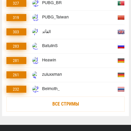
327
PUBG_BR
319
PUBG_Taiwan
303
القأئد
283
BatulinS
281
Heawin
261
zuluxxman
232
Belmoth_
ВСЕ СТРИМЫ