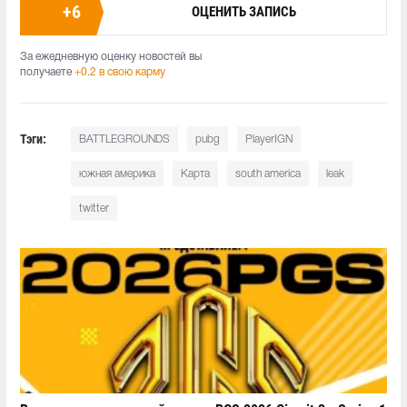
+
6
ОЦЕНИТЬ ЗАПИСЬ
За ежедневную оценку новостей вы
получаете
+0.2 в свою карму
Тэги:
BATTLEGROUNDS
pubg
PlayerIGN
южная америка
Карта
south america
leak
twitter