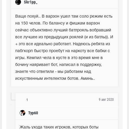
Skr1pp_
Ваще похуй.. В варзон ушел там соло режим есть 
на 150 челов. По балансу и фишкам варзон 
сейчас объективно лучший батлрояль вобравший 
все лучшее из предыдущих роялей (и из батлы)). И 
+ это все идеально работает. Надеюсь ребята из 
пабгкорп быстро проебут на наркоту все бабки с 
игры. Кемпил чела в кусте в это время мне в 
бочину наяривает бот, написал в поддержку, 
знаете что ответили - мы работаем над 
искуственным интелектом ботов. Аминь..
9 авг 2020
1
Typ60
Жаль ухода таких игроков, которых боты 