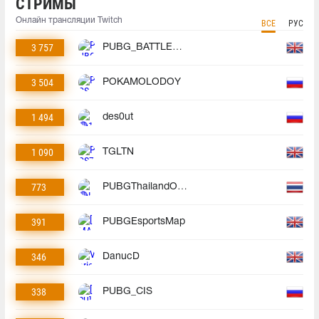
СТРИМЫ
Онлайн трансляции Twitch
ВСЕ
РУС
3 757
PUBG_BATTLEGROUNDS
3 504
POKAMOLODOY
1 494
des0ut
1 090
TGLTN
773
PUBGThailandOfficial
391
PUBGEsportsMap
346
DanucD
338
PUBG_CIS