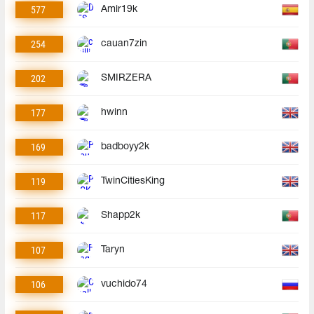
577
Amir19k
254
cauan7zin
202
SMIRZERA
177
hwinn
169
badboyy2k
119
TwinCitiesKing
117
Shapp2k
107
Taryn
106
vuchido74