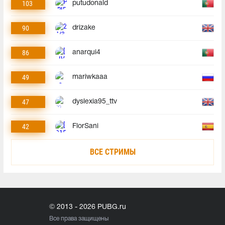
103
putudonald
90
drizake
86
anarqui4
49
mariwkaaa
47
dyslexia95_ttv
42
FlorSani
ВСЕ СТРИМЫ
© 2013 - 2026 PUBG.ru
Все права защищены