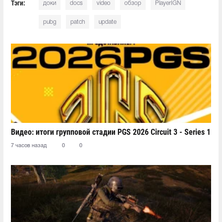
Тэги:
доки
docs
video
обзор
PlayerIGN
pubg
patch
update
Видео: итоги групповой стадии PGS 2026 Circuit 3 - Series 1
7 часов назад
0
0