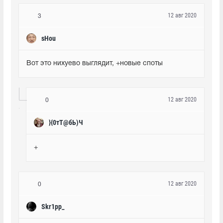
12 авг 2020
3
sHou
Вот это нихуево выглядит, +новые споты
12 авг 2020
0
}{0тТ@бЬ)Ч
+
12 авг 2020
0
Skr1pp_