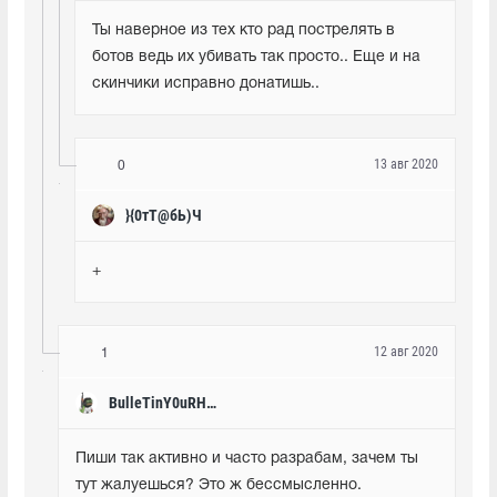
Ты наверное из тех кто рад пострелять в 
ботов ведь их убивать так просто.. Еще и на 
скинчики исправно донатишь..
13 авг 2020
0
}{0тТ@бЬ)Ч
+
12 авг 2020
1
BulleTinY0uRHeaD
Пиши так активно и часто разрабам, зачем ты 
тут жалуешься? Это ж бессмысленно.