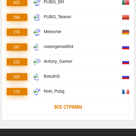
425
PUBG_BR
296
PUBG_Taiwan
279
Meloonie
267
rasenganss904
232
Antony_Gamer
205
BatulinS
170
Noki_Pubg
ВСЕ СТРИМЫ