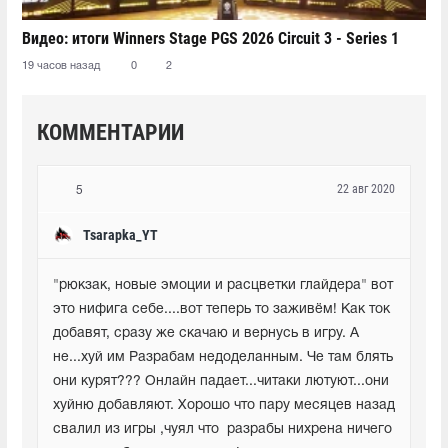
Видео: итоги Winners Stage PGS 2026 Circuit 3 - Series 1
19 часов назад
0
2
КОММЕНТАРИИ
22 авг 2020
5
Tsarapka_YT
"рюкзак, новые эмоции и расцветки глайдера" вот 
это нифига себе....вот теперь то заживём! Как ток 
добавят, сразу же скачаю и вернусь в игру. А 
не...хуй им Разрабам недоделанным. Че там блять 
они курят??? Онлайн падает...читаки лютуют...они 
хуйню добавляют. Хорошо что пару месяцев назад 
свалил из игры ,чуял что  разрабы нихрена ничего 