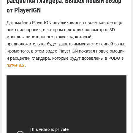
расцветки глайдера. Вышел новый обзор
от PlayerIGN
Датамайнер PlayerIGN опубликовал на своем канале еще
один видеоролик, в котором в деталях рассмотрел 3D-
модель «таинственного рюкзака», который,
предположительно, будет давать иммунитет от синей зоны.
Кроме того, в этом видео PlayerIGN показал новые эмоции
и расцветки глайдера, которые будут добавлены в PUBG в
патче 8.2
.