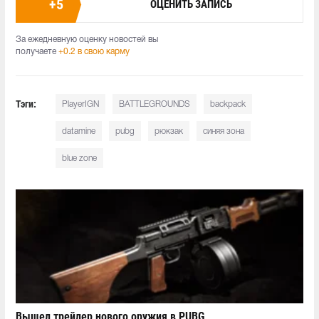
+
5
ОЦЕНИТЬ ЗАПИСЬ
За ежедневную оценку новостей вы
получаете
+0.2 в свою карму
Тэги:
PlayerIGN
BATTLEGROUNDS
backpack
datamine
pubg
рюкзак
синяя зона
blue zone
Вышел трейлер нового оружия в PUBG