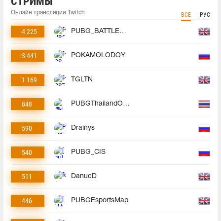
СТРИМЫ
Онлайн трансляции Twitch
ВСЕ
РУС
4 225
PUBG_BATTLEGROUNDS
3 441
POKAMOLODOY
1 169
TGLTN
848
PUBGThailandOfficial
590
Drainys
540
PUBG_CIS
511
DanucD
446
PUBGEsportsMap