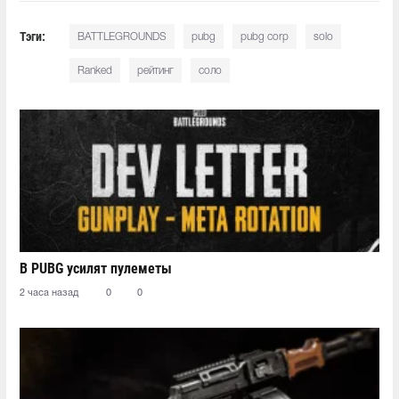
Тэги:
BATTLEGROUNDS
pubg
pubg corp
solo
Ranked
рейтинг
соло
В PUBG усилят пулеметы
2 часа назад
0
0