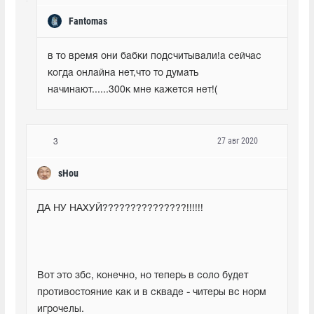
Fantomas
в то время они бабки подсчитывали!а сейчас 
когда онлайна нет,что то думать 
начинают......300к мне кажется нет!(
27 авг 2020
3
sHou
ДА НУ НАХУЙ???????????????!!!!!!
Вот это збс, конечно, но теперь в соло будет 
противостояние как и в скваде - читеры вс норм 
игрочелы.