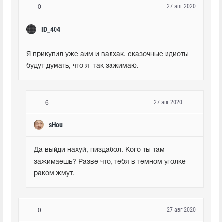
27 авг 2020
0
ID_404
Я прикупил уже аим и валхак. сказочные идиоты 
будут думать, что я  так зажимаю.
27 авг 2020
6
sHou
Да выйди нахуй, пиздабол. Кого ты там 
зажимаешь? Разве что, тебя в темном уголке 
раком жмут.
27 авг 2020
0