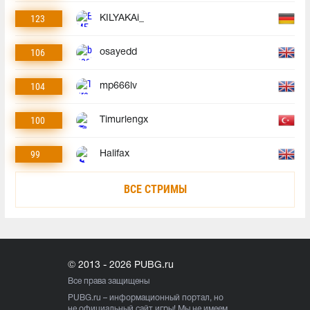
123
KILYAKAi_
106
osayedd
104
mp666lv
100
Timurlengx
99
Halifax
ВСЕ СТРИМЫ
© 2013 - 2026 PUBG.ru
Все права защищены
PUBG.ru
– информационный портал, но
не официальный сайт игры! Мы не имеем