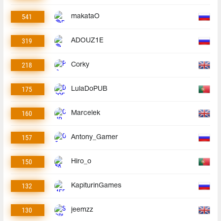
541
makataO
319
ADOUZ1E
218
Corky
175
LulaDoPUB
160
Marcelek
157
Antony_Gamer
150
Hiro_o
132
KapiturinGames
130
jeemzz