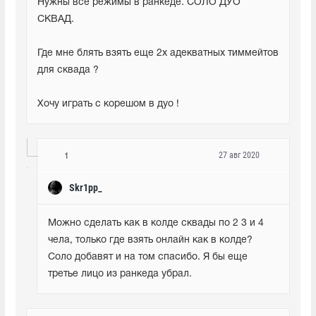
Нужны все режимы в ранкеде. СОЛО ДУО 
СКВАД.
Где мне блять взять еще 2х адекватных тиммейтов 
для сквада ? 
Хочу играть с корешом в дуо !
27 авг 2020
1
Skr1pp_
Можно сделать как в колде сквады по 2 3 и 4 
чела, только где взять онлайн как в колде? 
Соло добавят и на том спасибо. Я бы еще 
третье лицо из ранкеда убрал.