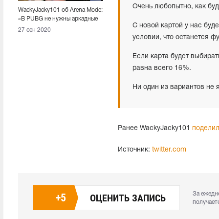
Очень любопытно, как бу
WackyJacky101 об Arena Mode:
«В PUBG не нужны аркадные
С новой картой у нас буд
режимы»
27 сен 2020
условии, что останется ф
Если карта будет выбират
равна всего 16%.
Ни один из вариантов не
Ранее WackyJacky101
подели
Источник:
twitter.com
За ежедн
+
5
ОЦЕНИТЬ ЗАПИСЬ
получает