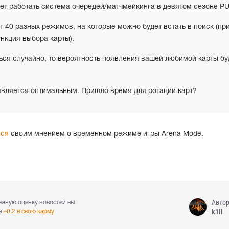
дет работать система очередей/матчмейкинга в девятом сезоне P
ет 40 разных режимов, на которые можно будет встать в поиск (пр
ункция выбора карты).
ься случайно, то вероятность появления вашей любимой карты бу
 является оптимальным. Пришло время для ротации карт?
лся
своим мнением о временном режиме игры Arena Mode.
Авто
евную оценку новостей вы
k1ll
е
+0.2 в свою карму