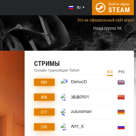
Войти через
RU
STEAM
Это не официальный сайт игры!
Наша группа VK
СТРИМЫ
Онлайн трансляции Twitch
ВСЕ
РУС
589
DanucD
498
涵涵0501
317
zuluxxman
230
Art1_X