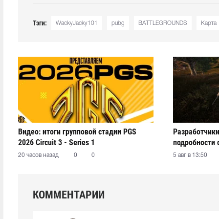
Тэги:
WackyJacky101
pubg
BATTLEGROUNDS
Карта
Видео: итоги групповой стадии PGS
Разработчики
2026 Circuit 3 - Series 1
подробности 
20 часов назад
0
0
5 авг в 13:50
КОММЕНТАРИИ