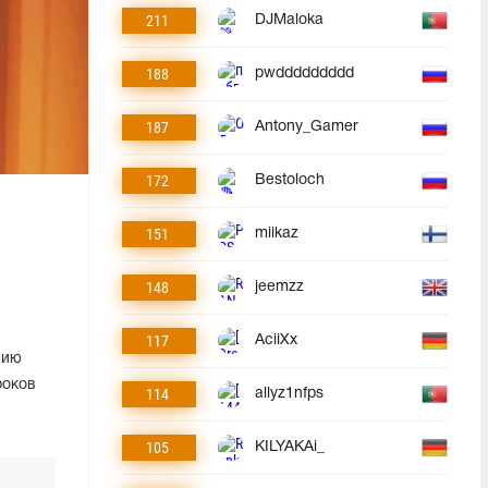
211
DJMaloka
188
pwddddddddd
187
Antony_Gamer
172
Bestoloch
151
miikaz
148
jeemzz
117
AciiXx
нию
роков
114
allyz1nfps
105
KILYAKAi_