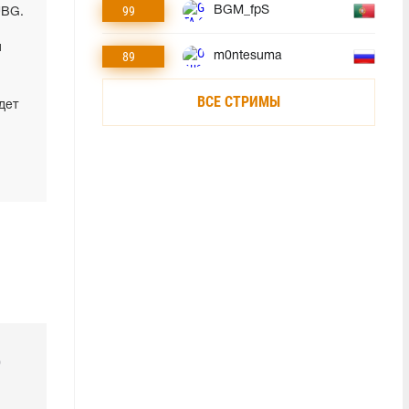
99
BGM_fpS
UBG.
и
89
m0ntesuma
ВСЕ СТРИМЫ
дет
р