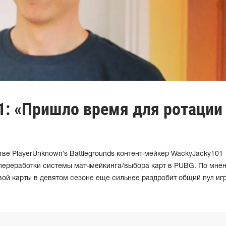
1: «Пришло время для ротации
е PlayerUnknown’s Battlegrounds контент-мейкер WackyJacky101
переработки системы матчмейкинга/выбора карт в PUBG. По мне
ой карты в девятом сезоне еще сильнее раздробит общий пул иг