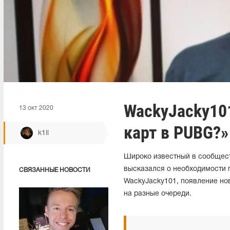
WackyJacky10
13 окт 2020
карт в PUBG?»
k1ll
Широко известный в сообществ
высказался о необходимости 
СВЯЗАННЫЕ НОВОСТИ
WackyJacky101, появление нов
на разные очереди.