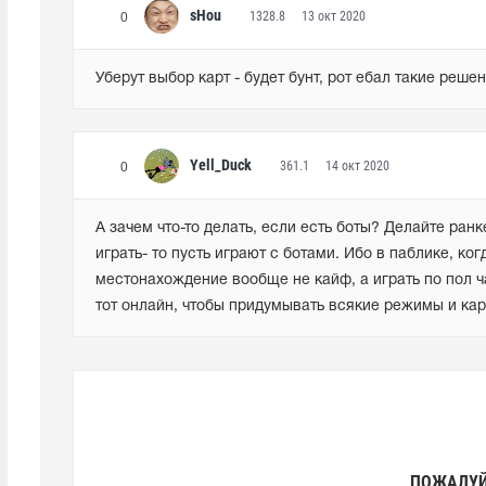
sHou
1328.8
13 окт 2020
0
Уберут выбор карт - будет бунт, рот ебал такие решен
Yell_Duck
361.1
14 окт 2020
0
А зачем что-то делать, если есть боты? Делайте ранк
играть- то пусть играют с ботами. Ибо в паблике, ког
местонахождение вообще не кайф, а играть по пол ча
тот онлайн, чтобы придумывать всякие режимы и кар
ПОЖАЛУЙ