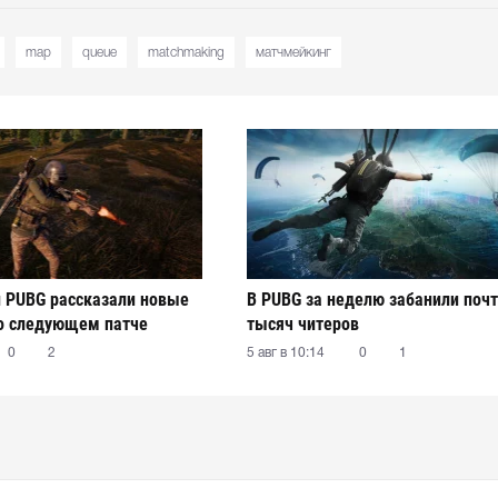
map
queue
matchmaking
матчмейкинг
 PUBG рассказали новые
В PUBG за неделю забанили почт
о следующем патче
тысяч читеров
0
2
5 авг в 10:14
0
1