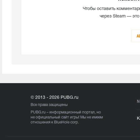
Чтобы оставить комментар
через Steam — это
А
© 2013 - 2026 PUBG.ru
N
Все права защищены
PUBG.ru
– информационный портал, но
не официальный сайт игры! Мы не имеем
К
отношения к BlueHole corp.