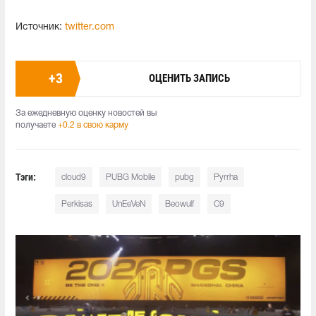
Источник:
twitter.com
+
3
ОЦЕНИТЬ ЗАПИСЬ
За ежедневную оценку новостей вы
получаете
+0.2 в свою карму
Тэги:
cloud9
PUBG Mobile
pubg
Pyrrha
Perkisas
UnEeVeN
Beowulf
C9