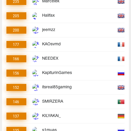
235
Marcelek
205
Halifax
200
jeemzz
177
KAOsvmd
166
NEEDEX
156
KapiturinGames
152
itsreal85gaming
146
SMIRZERA
137
KILYAKAi_
135
s1muas