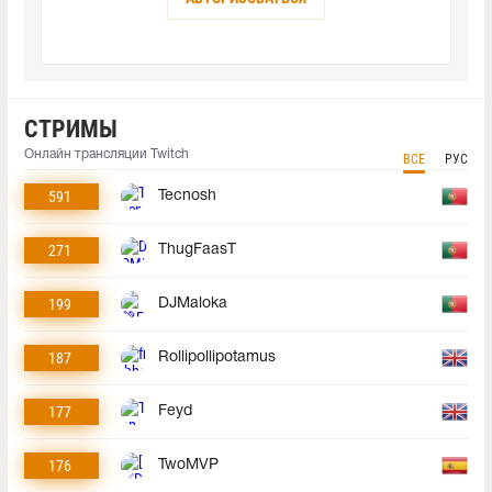
СТРИМЫ
Онлайн трансляции Twitch
ВСЕ
РУС
591
Tecnosh
271
ThugFaasT
199
DJMaloka
187
Rollipollipotamus
177
Feyd
176
TwoMVP