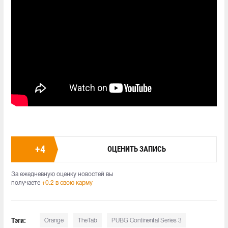
+
4
ОЦЕНИТЬ ЗАПИСЬ
За ежедневную оценку новостей вы
получаете
+0.2 в свою карму
Тэги:
Orange
TheTab
PUBG Continental Series 3