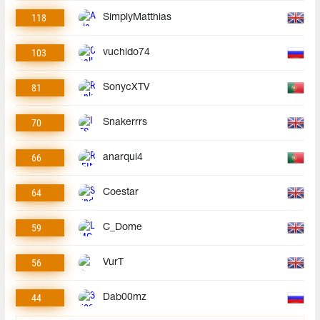
118
SimplyMatthias
103
vuchido74
81
SonycXTV
70
Snakerrrs
66
anarqui4
64
Coestar
59
C_Dome
56
VurT
44
Dab00mz