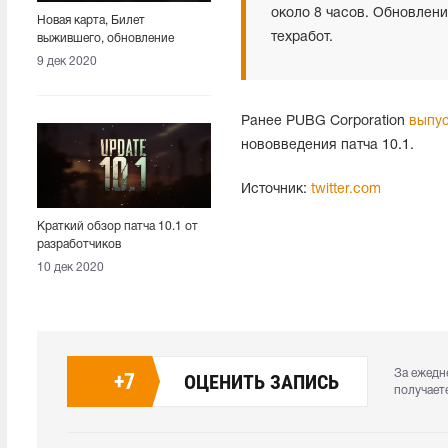
около 8 часов. Обновлени
Новая карта, Билет
техработ.
выжившего, обновление
Санока. Вышел патч 10.1
9 дек 2020
Ранее PUBG Corporation
выпус
нововведения патча 10.1.
Источник:
twitter.com
Краткий обзор патча 10.1 от
разработчиков
10 дек 2020
За ежедн
+
7
ОЦЕНИТЬ ЗАПИСЬ
получает