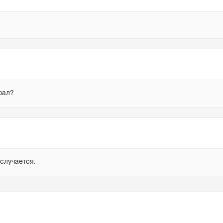
рал?
случается.