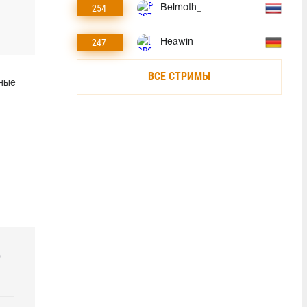
254
Belmoth_
247
Heawin
ВСЕ СТРИМЫ
вные
р