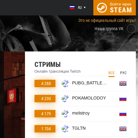
Войти через
RU
STEAM
Это не официальный сайт игры!
Наша группа VK
СТРИМЫ
Онлайн трансляции Twitch
ВСЕ
РУС
4 288
PUBG_BATTLEGROUNDS
4 230
POKAMOLODOY
4 179
mellstroy
1 704
TGLTN