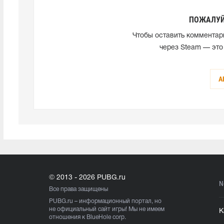
ПОЖАЛУЙ
Чтобы оставить комментар
через Steam — это
А
© 2013 - 2026 PUBG.ru
N
Все права защищены
PUBG.ru
– информационный портал, но
не официальный сайт игры! Мы не имеем
К
отношения к BlueHole corp.