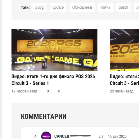
Тэги:
pubg
update
Обновление
патча
patch
p
Видео: итоги 1-го дня финала PGS 2026
Видео: итоги 
Circuit 3 - Series 1
Circuit 3 - Ser
17 часов назад
0
0
23 часа назад
КОММЕНТАРИИ
CANCER ***********
2.9
15 дек 2020
3