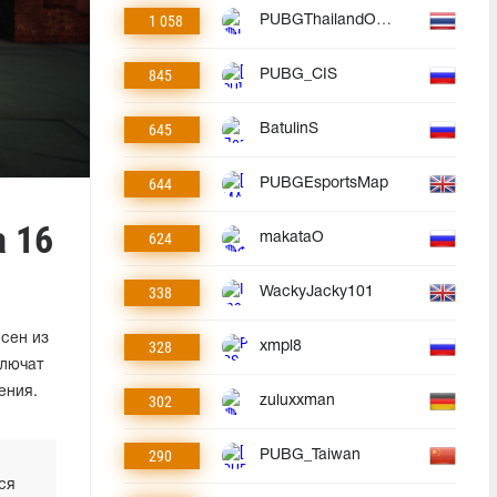
1 058
PUBGThailandOfficial
845
PUBG_CIS
645
BatulinS
644
PUBGEsportsMap
 16
624
makataO
338
WackyJacky101
сен из
328
xmpl8
ключат
ения.
302
zuluxxman
290
PUBG_Taiwan
ся