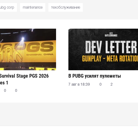
ubg corp
maintenance
техобслуживание
Survival Stage PGS 2026
В PUBG усилят пулеметы
ies 1
7 авг в 18:39
0
2
0
0