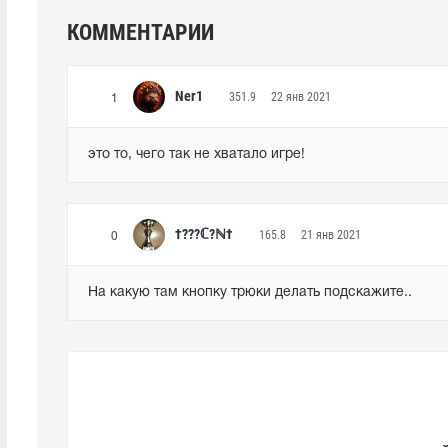
КОММЕНТАРИИ
Ner1
351.9
22 янв 2021
1
это то, чего так не хватало игре!
†???ℂ?ℕ†
165.8
21 янв 2021
0
На какую там кнопку трюки делать подскажите..