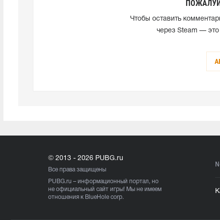
ПОЖАЛУЙ
Чтобы оставить комментар
через Steam — это
А
© 2013 - 2026 PUBG.ru
N
Все права защищены
PUBG.ru
– информационный портал, но
не официальный сайт игры! Мы не имеем
К
отношения к BlueHole corp.