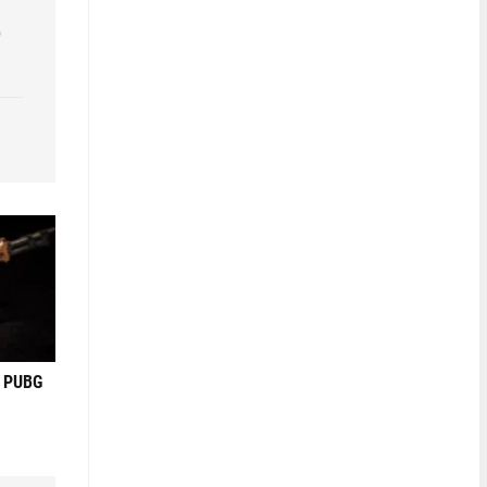
р
в PUBG