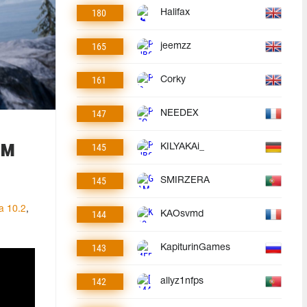
180
Halifax
165
jeemzz
161
Corky
147
NEEDEX
ам
145
KILYAKAi_
145
SMIRZERA
а 10.2
,
144
KAOsvmd
143
KapiturinGames
142
allyz1nfps