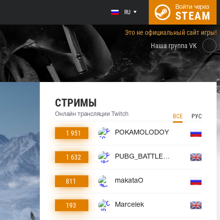
Войти через
RU
STEAM
Это не официальный сайт игры!
Наша группа VK
СТРИМЫ
Онлайн трансляции Twitch
ВСЕ
РУС
1 951
POKAMOLODOY
1 632
PUBG_BATTLEGROUNDS
811
makataO
193
Marcelek