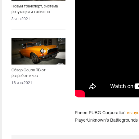
Новый транспорт, система
репутации и трюки на
мотоциклах. Вышел патч 10.2
8 янв 2021
Обзор Coupe RB от
разработчиков
18 янв 2021
Ранее PUBG Corporation
выпус
PlayerUnknown’s Battlegrounds