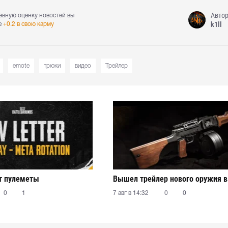
Авто
евную оценку новостей вы
k1ll
е
+0.2 в свою карму
emote
трюки
видео
Трейлер
т пулеметы
Вышел трейлер нового оружия 
0
1
7 авг в 14:32
0
0