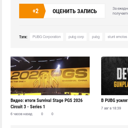
За ежедн
+
2
ОЦЕНИТЬ ЗАПИСЬ
получает
Тэги:
PUBG Corporation
pubg corp
pubg
stunt emotes
Видео: итоги Survival Stage PGS 2026
В PUBG усиля
Circuit 3 - Series 1
7 авг в 18:39
6 часов назад
0
0