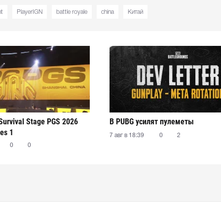
nt
PlayerIGN
battle royale
china
Китай
Survival Stage PGS 2026
В PUBG усилят пулеметы
ies 1
7 авг в 18:39
0
2
0
0