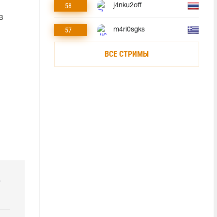
58
j4nku2off
В
57
m4ri0sgks
ВСЕ СТРИМЫ
р