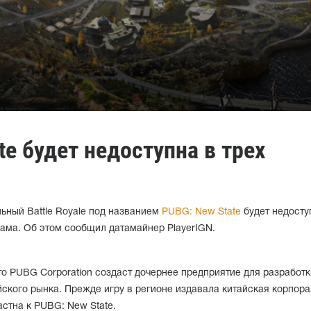
te будет недоступна в трех
ьный Battle Royale под названием
PUBG: New State
будет недосту
ама. Об этом сообщил датамайнер PlayerIGN.
то PUBG Corporation создаст дочернее предприятие для разработк
ского рынка. Прежде игру в регионе издавала китайская корпор
астна к PUBG: New State.