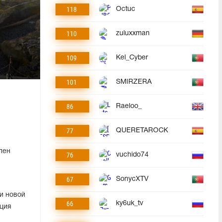
118
Octuc
110
zuluxxman
109
Kel_Cyber
101
SMIRZERA
86
Raeloo_
77
QUERETAROCK
пен
76
vuchido74
67
SonycXTV
и новой
66
ky6uk_tv
ация