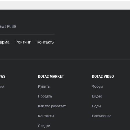
ews PUBG
арма
Рейтинг
Контакты
EWS
DOTA2 MARKET
DOTA2 VIDEO
ния
Купить
Форум
Продать
Видео
Как это работает
Воды
Контакты
Расписание
Скидки