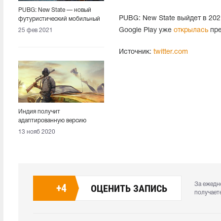
PUBG: New State — новый
PUBG: New State выйдет в 202
футуристический мобильный
Battle Royale
Google Play уже
открылась
пре
25 фев 2021
Источник:
twitter.com
Индия получит
адаптированную версию
PUBG Mobile и $100 млн
13 нояб 2020
инвестиций от PUBG Corp
За ежедн
+
4
ОЦЕНИТЬ ЗАПИСЬ
получает