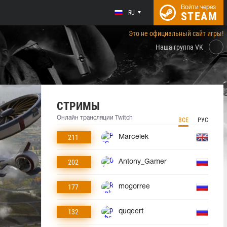
Войти через
RU
STEAM
Это не официальный сайт игры!
Наша группа VK
СТРИМЫ
Онлайн трансляции Twitch
ВСЕ
РУС
211
Marcelek
202
Antony_Gamer
177
mogorree
132
quqeert