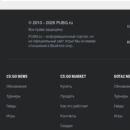
© 2013 - 2026 PUBG.ru
N
Все права защищены
PUBG.ru
– информационный портал, но
не официальный сайт игры! Мы не имеем
К
отношения к BlueHole corp.
CS:GO NEWS
CS:GO MARKET
DOTA2 N
Обновления
Купить
Обновле
Турниры
Продать
Турниры
Гайды
Как это работает
Гайды
Игры
Контакты
Игры
Скидки