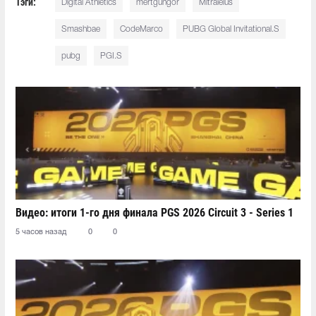
Тэги:
Digital Athletics
mertgungor
Mitraleius
Smashbae
CodeMarco
PUBG Global Invitational.S
pubg
PGI.S
Видео: итоги 1-го дня финала PGS 2026 Circuit 3 - Series 1
5 часов назад
0
0