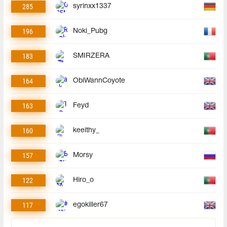
285
syrinxx1337
196
Noki_Pubg
183
SMIRZERA
164
ObiWannCoyote
163
Feyd
160
keeithy_
157
Morsy
122
Hiro_o
117
egokiller67