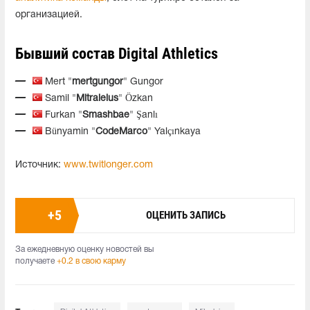
организацией.
Бывший состав Digital Athletics
Mert "
mertgungor
" Gungor
Samil "
Mitraleius
" Özkan
Furkan "
Smashbae
" Şanlı
Bünyamin "
CodeMarco
" Yalçınkaya
Источник:
www.twitlonger.com
+
5
ОЦЕНИТЬ ЗАПИСЬ
За ежедневную оценку новостей вы
получаете
+0.2 в свою карму