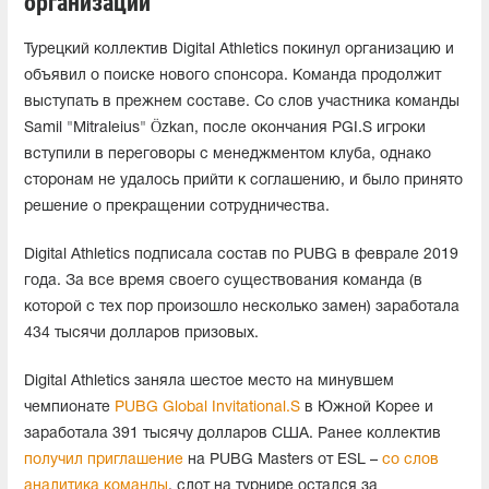
организации
Турецкий коллектив Digital Athletics покинул организацию и
объявил о поиске нового спонсора. Команда продолжит
выступать в прежнем составе. Со слов участника команды
Samil "Mitraleius" Özkan, после окончания PGI.S игроки
вступили в переговоры с менеджментом клуба, однако
сторонам не удалось прийти к соглашению, и было принято
решение о прекращении сотрудничества.
Digital Athletics подписала состав по PUBG в феврале 2019
года. За все время своего существования команда (в
которой с тех пор произошло несколько замен) заработала
434 тысячи долларов призовых.
Digital Athletics заняла шестое место на минувшем
чемпионате
PUBG Global Invitational.S
в Южной Корее и
заработала 391 тысячу долларов США. Ранее коллектив
получил приглашение
на PUBG Masters от ESL –
со слов
аналитика команды
, слот на турнире остался за