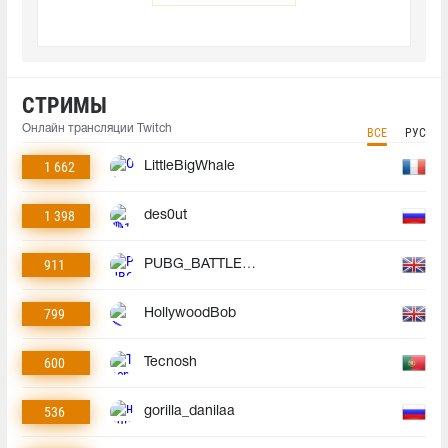
СТРИМЫ
Онлайн трансляции Twitch
ВСЕ
РУС
1 662
LittleBigWhale
1 398
des0ut
911
PUBG_BATTLEGROUNDS
799
HollywoodBob
600
Tecnosh
536
gorilla_danilaa