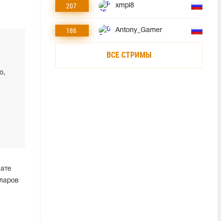
207
xmpl8
186
Antony_Gamer
ВСЕ СТРИМЫ
о,
мате
лларов