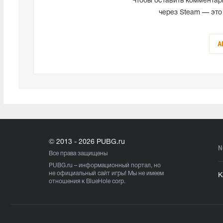
Чтобы оставить комментар
через Steam — это
А
© 2013 - 2026 PUBG.ru
N
Все права защищены
PUBG.ru
– информационный портал, но
не официальный сайт игры! Мы не имеем
К
отношения к BlueHole corp.