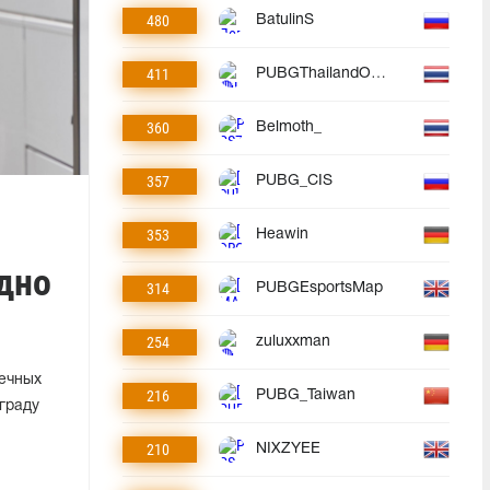
480
BatulinS
411
PUBGThailandOfficial
360
Belmoth_
357
PUBG_CIS
353
Heawin
здно
314
PUBGEsportsMap
254
zuluxxman
печных
216
PUBG_Taiwan
граду
210
NIXZYEE