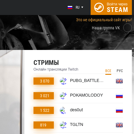
Войти через
RU
STEAM
Это не официальный сайт игры!
Наша группа VK
СТРИМЫ
Онлайн трансляции Twitch
ВСЕ
РУС
3 070
PUBG_BATTLEGROUNDS
3 021
POKAMOLODOY
1 522
des0ut
819
TGLTN