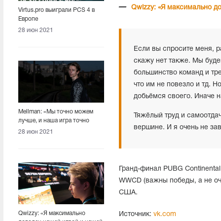
Qwizzy: «Я максимально д
Virtus.pro выиграли PCS 4 в
Европе
28 июн 2021
Если вы спросите меня, р
скажу нет также. Мы будем
большинство команд и трен
что им не повезло и тд. Н
добьёмся своего. Иначе 
Mellman: «Мы точно можем
Тяжёлый труд и самоотдач
лучше, и наша игра точно
вершине. И я очень не за
станет лучше»
28 июн 2021
Гранд-финал PUBG Continental
WWCD (важны победы, а не оч
США.
Qwizzy: «Я максимально
Источник:
vk.com