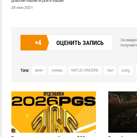
доволен нашей игрой и нашей
моралью на протяжении
28 июн 2021
турнира»
За ежедн
+
4
ОЦЕНИТЬ ЗАПИСЬ
получает
Тэги:
alrein
тренер
NATUS VINCERE
navi
pubg