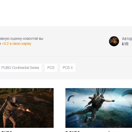
Авто
евную оценку новостей вы
k1ll
е
+0.2 в свою карму
PUBG Continental Series
PCS
PCS 4