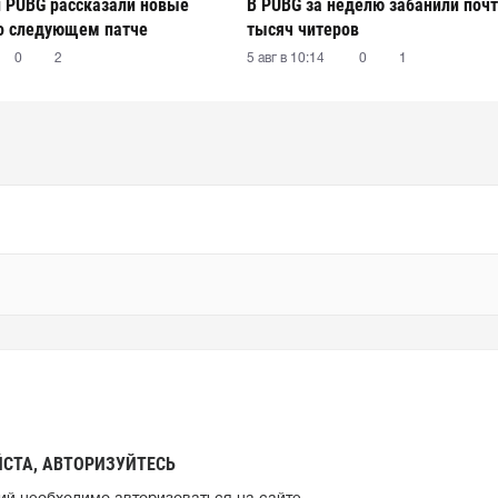
 PUBG рассказали новые
В PUBG за неделю забанили почт
о следующем патче
тысяч читеров
0
2
5 авг в 10:14
0
1
СТА, АВТОРИЗУЙТЕСЬ