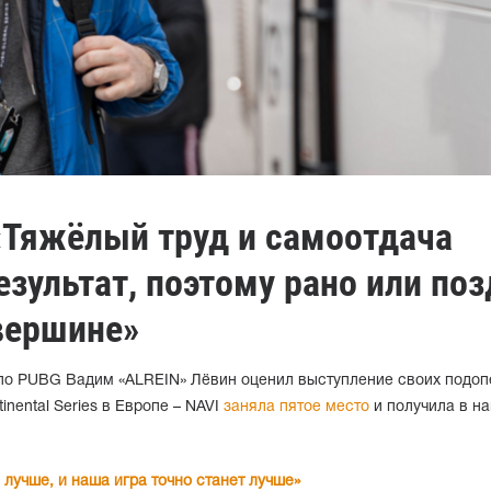
«Тяжёлый труд и самоотдача
езультат, поэтому рано или по
вершине»
e по PUBG Вадим «ALREIN» Лёвин оценил выступление своих подо
nental Series в Европе – NAVI
заняла пятое место
и получила в на
лучше, и наша игра точно станет лучше»