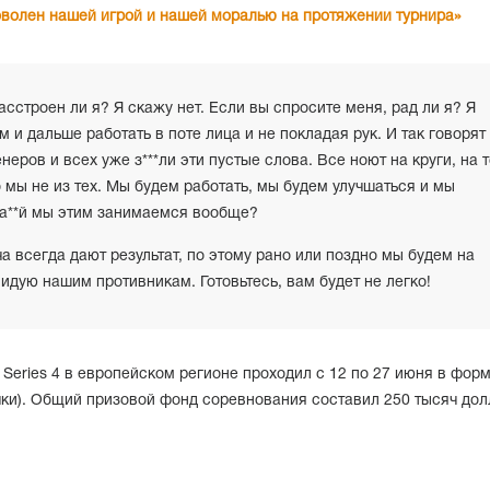
оволен нашей игрой и нашей моралью на протяжении турнира»
асстроен ли я? Я скажу нет. Если вы спросите меня, рад ли я? Я
 и дальше работать в поте лица и не покладая рук. И так говорят
еров и всех уже з***ли эти пустые слова. Все ноют на круги, на т
о мы не из тех. Мы будем работать, мы будем улучшаться и мы
на**й мы этим занимаемся вообще?
а всегда дают результат, по этому рано или поздно мы будем на
видую нашим противникам. Готовьтесь, вам будет не легко!
 Series 4 в европейском регионе проходил с 12 по 27 июня в фор
ки). Общий призовой фонд соревнования составил 250 тысяч до