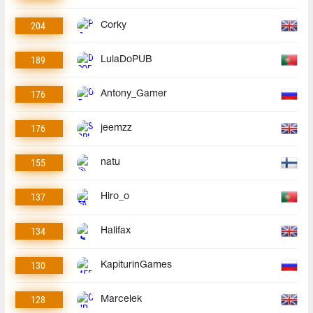
204
Corky
189
LulaDoPUB
176
Antony_Gamer
176
jeemzz
155
natu
137
Hiro_o
134
Halifax
130
KapiturinGames
128
Marcelek