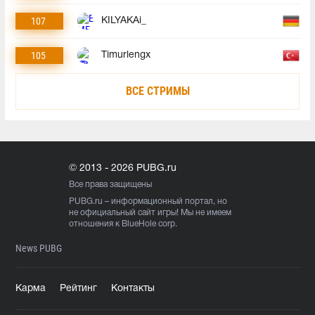
107
KILYAKAi_
105
Timurlengx
ВСЕ СТРИМЫ
© 2013 - 2026 PUBG.ru
Все права защищены
PUBG.ru
– информационный портал, но
не официальный сайт игры! Мы не имеем
отношения к BlueHole corp.
News PUBG
Карма
Рейтинг
Контакты