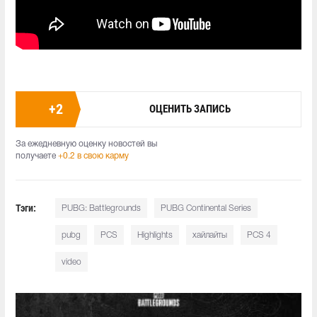
+
2
ОЦЕНИТЬ ЗАПИСЬ
За ежедневную оценку новостей вы
получаете
+0.2 в свою карму
Тэги:
PUBG: Battlegrounds
PUBG Continental Series
pubg
PCS
Highlights
хайлайты
PCS 4
video