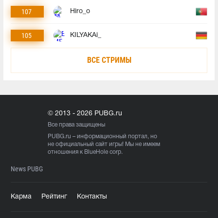
107
Hiro_o
105
KILYAKAi_
ВСЕ СТРИМЫ
© 2013 - 2026 PUBG.ru
Все права защищены
PUBG.ru
– информационный портал, но
не официальный сайт игры! Мы не имеем
отношения к BlueHole corp.
News PUBG
Карма
Рейтинг
Контакты