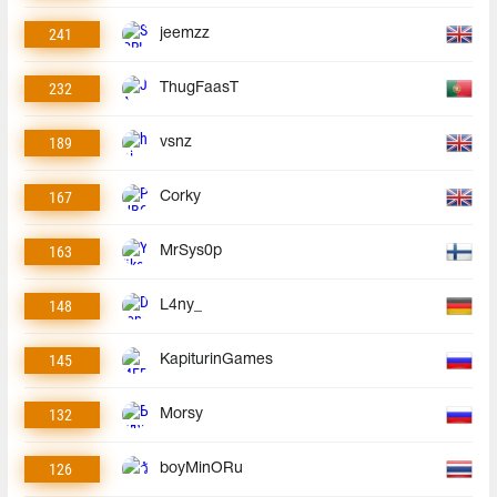
241
jeemzz
232
ThugFaasT
189
vsnz
167
Corky
163
MrSys0p
148
L4ny_
145
KapiturinGames
132
Morsy
126
boyMinORu