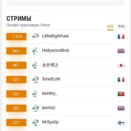
СТРИМЫ
Онлайн трансляции Twitch
ВСЕ
РУС
1 675
LittleBigWhale
863
HollywoodBob
467
永井博之
327
ToneEUW
322
keeithy_
262
jeemzz
227
MrSys0p