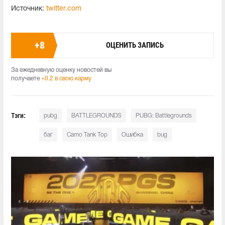
Источник:
twitter.com
+
8
ОЦЕНИТЬ ЗАПИСЬ
За ежедневную оценку новостей вы
получаете
+0.2 в свою карму
Тэги:
pubg
BATTLEGROUNDS
PUBG: Battlegrounds
баг
Camo Tank Top
Ошибка
bug