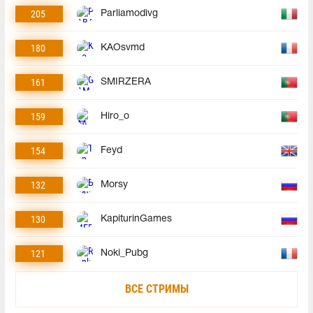
205
Parliamodivg
180
KAOsvmd
161
SMIRZERA
159
Hiro_o
154
Feyd
132
Morsy
130
KapiturinGames
121
Noki_Pubg
ВСЕ СТРИМЫ