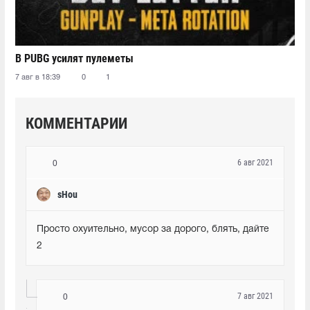
В PUBG усилят пулеметы
7 авг в 18:39
0
1
КОММЕНТАРИИ
6 авг 2021
0
sHou
Просто охуительно, мусор за дорого, блять, дайте 
2
7 авг 2021
0