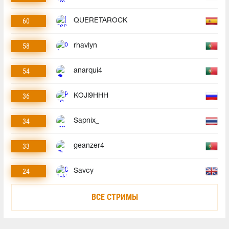
60
QUERETAROCK
58
rhavlyn
54
anarqui4
36
KOJl9HHH
34
Sapnix_
33
geanzer4
24
Savcy
ВСЕ СТРИМЫ