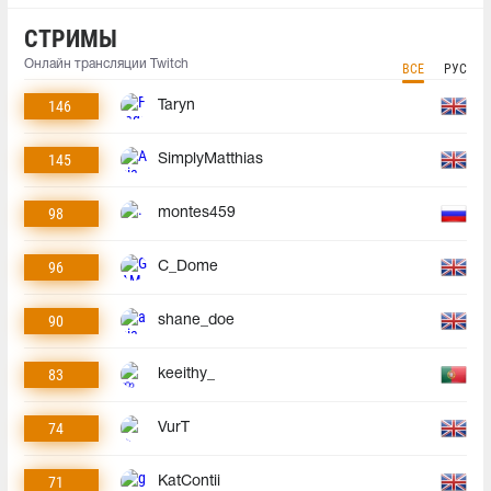
СТРИМЫ
Онлайн трансляции Twitch
ВСЕ
РУС
146
Taryn
145
SimplyMatthias
98
montes459
96
C_Dome
90
shane_doe
83
keeithy_
74
VurT
71
KatContii