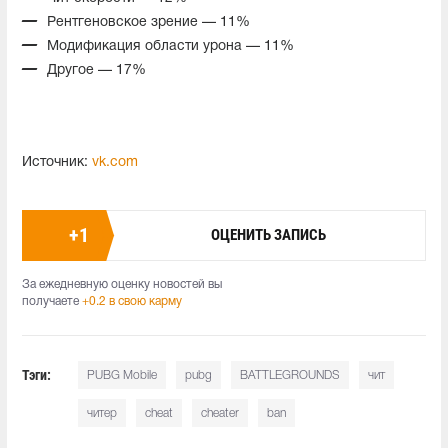
Рентгеновское зрение — 11%
Модификация области урона — 11%
Другое — 17%
Источник:
vk.com
+
1
ОЦЕНИТЬ ЗАПИСЬ
За ежедневную оценку новостей вы
получаете
+0.2 в свою карму
Тэги:
PUBG Mobile
pubg
BATTLEGROUNDS
чит
читер
cheat
cheater
ban