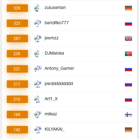
329
zuluxxman
323
banditko777
287
jeemzz
239
DJMaloka
221
Antony_Gamer
217
pwddddddddd
210
Art1_X
169
miikaz
142
KILYAKAi_