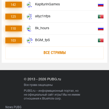
142
KapiturinGames
125
allyz1nfps
110
8k_hours
103
BGM_fpS
ВСЕ СТРИМЫ
© 2013 - 2026 PUBG.ru
Все права защищены
PUBG.ru
– информационный портал, но
не официальный сайт игры! Мы не имеем
отношения к BlueHole corp.
News PUBG