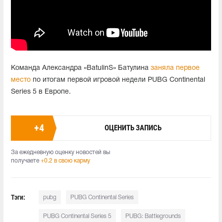
Команда Александра «BatulinS» Батулина
заняла первое
место
по итогам первой игровой недели PUBG Continental
Series 5 в Европе.
+
4
ОЦЕНИТЬ ЗАПИСЬ
За ежедневную оценку новостей вы
получаете
+0.2 в свою карму
Тэги:
pubg
PUBG Continental Series
PUBG Continental Series 5
PUBG: Battlegrounds