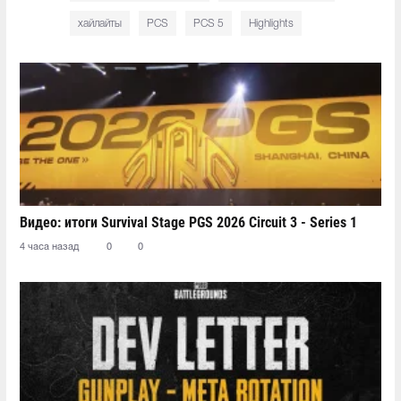
хайлайты
PCS
PCS 5
Highlights
Видео: итоги Survival Stage PGS 2026 Circuit 3 - Series 1
4 часа назад
0
0