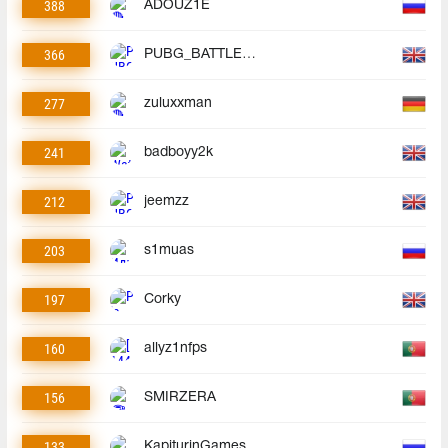
388
ADOUZ1E
366
PUBG_BATTLEGROUNDS
277
zuluxxman
241
badboyy2k
212
jeemzz
203
s1muas
197
Corky
160
allyz1nfps
156
SMIRZERA
133
KapiturinGames