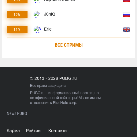
126
J0niQ
119
Erie
ВСЕ СТРИМЫ
© 2013 - 2026 PUBG.ru
Все права защищены
PUBG.ru
– информационный портал, но
не официальный сайт игры! Мы не имеем
отношения к BlueHole corp.
News PUBG
Карма
Рейтинг
Контакты