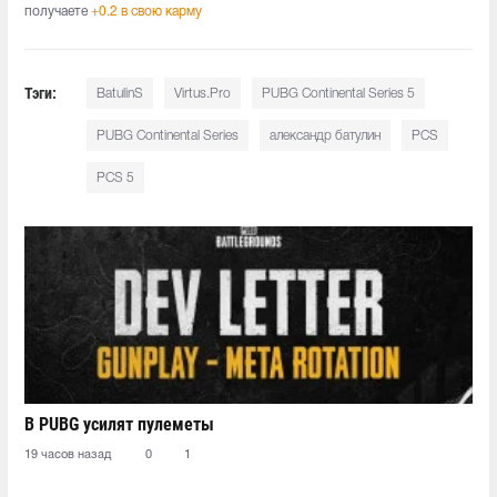
получаете
+0.2 в свою карму
Тэги:
BatulinS
Virtus.Pro
PUBG Continental Series 5
PUBG Continental Series
александр батулин
PCS
PCS 5
В PUBG усилят пулеметы
19 часов назад
0
1