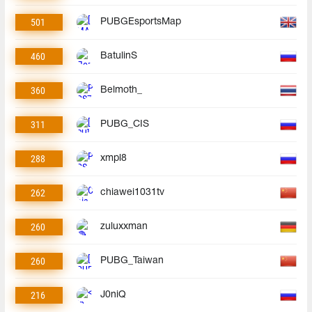
501
PUBGEsportsMap
460
BatulinS
360
Belmoth_
311
PUBG_CIS
288
xmpl8
262
chiawei1031tv
260
zuluxxman
260
PUBG_Taiwan
216
J0niQ