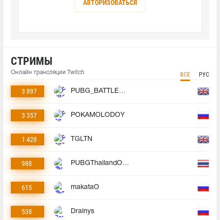
АВТОРИЗОВАТЬСЯ
СТРИМЫ
Онлайн трансляции Twitch
ВСЕ
РУС
3 897
PUBG_BATTLEGROUNDS
3 357
POKAMOLODOY
1 428
TGLTN
988
PUBGThailandOfficial
615
makataO
538
Drainys