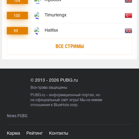
104
mp666lv
100
Timurlengx
99
Halifax
ВСЕ СТРИМЫ
© 2013 - 2026 PUBG.ru
Все права защищены
PUBG.ru
– информационный портал, но
не официальный сайт игры! Мы не имеем
отношения к BlueHole corp.
News PUBG
Карма
Рейтинг
Контакты