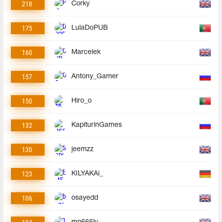
218
Corky
175
LulaDoPUB
160
Marcelek
157
Antony_Gamer
150
Hiro_o
132
KapiturinGames
130
jeemzz
123
KILYAKAi_
106
osayedd