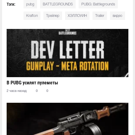
Тэги:
pubg
BATTLEGROUNDS
PUBG: Battlegrounds
Krafton
Трейлер
ХЭЛЛОУИН
Trailer
видео
В PUBG усилят пулеметы
2 часа назад
0
0