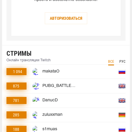
АВТОРИЗОВАТЬСЯ
СТРИМЫ
Онлайн трансляции Twitch
ВСЕ
РУС
1 094
makataO
875
PUBG_BATTLEGROUNDS
781
DanucD
285
zuluxxman
188
s1muas