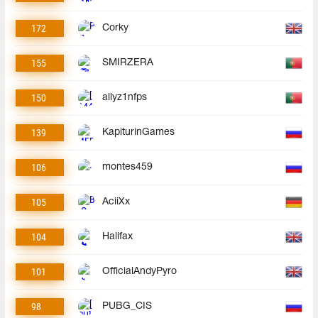
172
Corky
155
SMIRZERA
150
allyz1nfps
139
KapiturinGames
106
montes459
105
AciiXx
104
Halifax
101
OfficialAndyPyro
98
PUBG_CIS