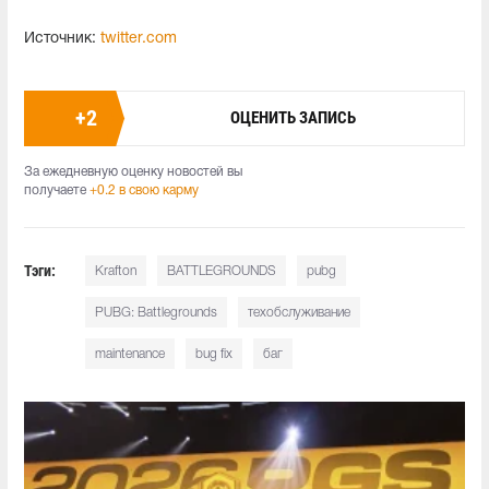
Источник:
twitter.com
+
2
ОЦЕНИТЬ ЗАПИСЬ
За ежедневную оценку новостей вы
получаете
+0.2 в свою карму
Тэги:
Krafton
BATTLEGROUNDS
pubg
PUBG: Battlegrounds
техобслуживание
maintenance
bug fix
баг