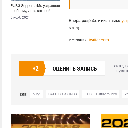
PUBG Support: «Мы устранили
проблему, из-за которой
игроки не могли
3 нояб 2021
Вчера разработчики также
уст
переподключиться к матчу»
матчу.
Источник:
twitter.com
За ежедн
+
2
ОЦЕНИТЬ ЗАПИСЬ
получает
Тэги:
pubg
BATTLEGROUNDS
PUBG: Battlegrounds
х