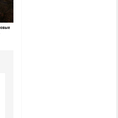
новые
е