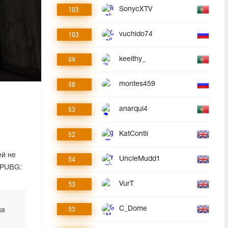
103
SonycXTV
103
vuchido74
99
keeithy_
98
montes459
63
anarqui4
62
KatContii
ей не
54
UncleMudd1
 PUBG:
53
VurT
53
C_Dome
ла