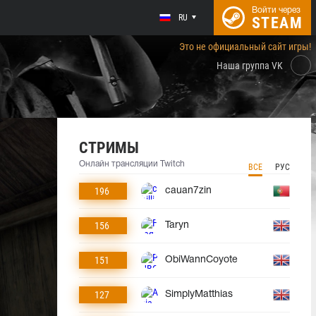
Войти через
RU
STEAM
Это не официальный сайт игры!
Наша группа VK
СТРИМЫ
Онлайн трансляции Twitch
ВСЕ
РУС
196
cauan7zin
156
Taryn
151
ObiWannCoyote
127
SimplyMatthias