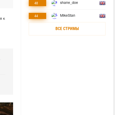
48
shane_doe
44
MikeStan
я к
ВСЕ СТРИМЫ
р