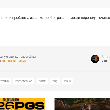
ранили
проблему, из-за которой игроки не могли переподключитьс
Авто
евную оценку новостей вы
k1ll
е
+0.2 в свою карму
отфикс
исправление
hotfix
bug
issue