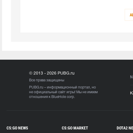
А
© 2013 - 2026 PUBG.ru
N
Все права защищены
PUBG.ru
– информационный портал, но
не официальный сайт игры! Мы не имеем
К
отношения к BlueHole corp.
CS:GO NEWS
CS:GO MARKET
DOTA2 N