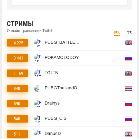
СТРИМЫ
Онлайн трансляции Twitch
ВСЕ
РУС
4 225
PUBG_BATTLEGROUNDS
3 441
POKAMOLODOY
1 169
TGLTN
848
PUBGThailandOfficial
590
Drainys
540
PUBG_CIS
511
DanucD