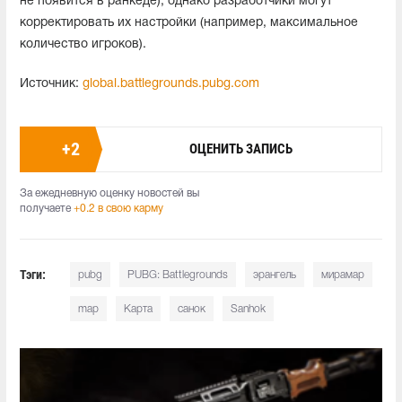
не появится в ранкеде), однако разработчики могут
корректировать их настройки (например, максимальное
количество игроков).
Источник:
global.battlegrounds.pubg.com
+
2
ОЦЕНИТЬ ЗАПИСЬ
За ежедневную оценку новостей вы
получаете
+0.2 в свою карму
Тэги:
pubg
PUBG: Battlegrounds
эрангель
мирамар
map
Карта
санок
Sanhok