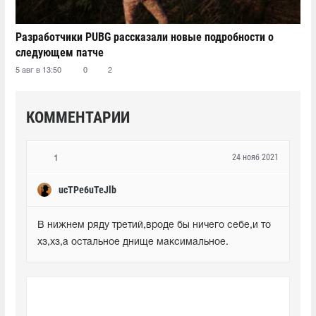
Разработчики PUBG рассказали новые подробности о
следующем патче
5 авг в 13:50
0
2
КОММЕНТАРИИ
24 нояб 2021
1
ucTPe6uTeJlb
В нижнем ряду третий,вроде бы ничего себе,и то 
хз,хз,а остальное днище максимальное.