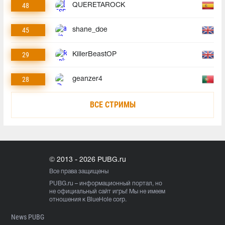
48
QUERETAROCK
45
shane_doe
29
KillerBeastOP
28
geanzer4
ВСЕ СТРИМЫ
© 2013 - 2026 PUBG.ru
Все права защищены
PUBG.ru
– информационный портал, но
не официальный сайт игры! Мы не имеем
отношения к BlueHole corp.
News PUBG