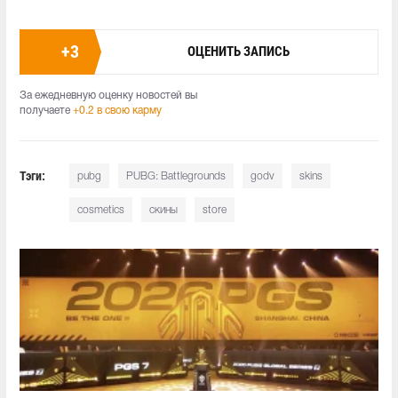
+
3
ОЦЕНИТЬ ЗАПИСЬ
За ежедневную оценку новостей вы
получаете
+0.2 в свою карму
Тэги:
pubg
PUBG: Battlegrounds
godv
skins
cosmetics
скины
store