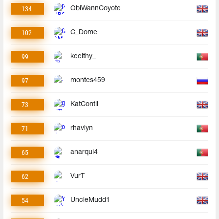
134
ObiWannCoyote
102
C_Dome
99
keeithy_
97
montes459
73
KatContii
71
rhavlyn
65
anarqui4
62
VurT
54
UncleMudd1