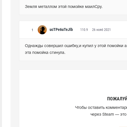
Земля металлом этой помойке маилСру.
ucTPe6uTeJlb
110.9
26 нояб 2021
1
Однажды совершил ошибку,и купил у этой помойки акк
эта помойка сгинула.
ПОЖАЛУЙ
Чтобы оставить комментар
через Steam — это