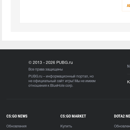
А
© 2013 - 2026 PUBG.ru
N
Все права защищены
PUBG.ru
– информационный портал, но
не официальный сайт игры! Мы не имеем
К
отношения к BlueHole corp.
CS:GO NEWS
CS:GO MARKET
DOTA2 N
Обновления
Купить
Обновле