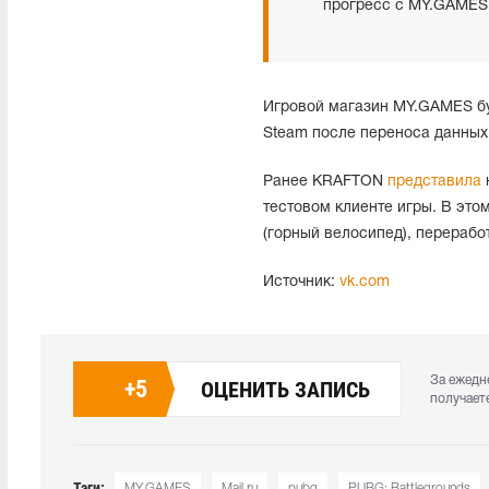
прогресс с MY.GAMES
Игровой магазин MY.GAMES буд
Steam после переноса данных
Ранее KRAFTON
представила
н
тестовом клиенте игры. В это
(горный велосипед), перерабо
Источник:
vk.com
За ежедн
+
5
ОЦЕНИТЬ ЗАПИСЬ
получает
Тэги:
MY.GAMES
Mail.ru
pubg
PUBG: Battlegrounds