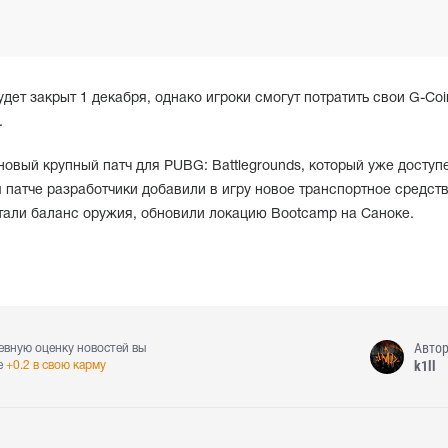
ет закрыт 1 декабря, однако игроки смогут потратить свои G-Coi
.
овый крупный патч для PUBG: Battlegrounds, который уже доступ
м патче разработчики добавили в игру новое транспортное средст
тали баланс оружия, обновили локацию Bootcamp на Саноке.
Авто
евную оценку новостей вы
k1ll
е
+0.2 в свою карму