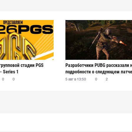
 групповой стадии PGS
Разработчики PUBG рассказали 
- Series 1
подробности о следующем патч
0
0
5 авг в 13:50
0
2