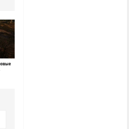
новые
е