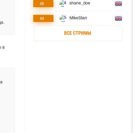
48
shane_doe
44
MikeStan
а.
ВСЕ СТРИМЫ
ы в
 в