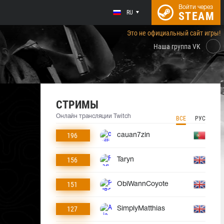
Войти через
RU
STEAM
Это не официальный сайт игры!
Наша группа VK
СТРИМЫ
Онлайн трансляции Twitch
ВСЕ
РУС
196
cauan7zin
156
Taryn
151
ObiWannCoyote
127
SimplyMatthias