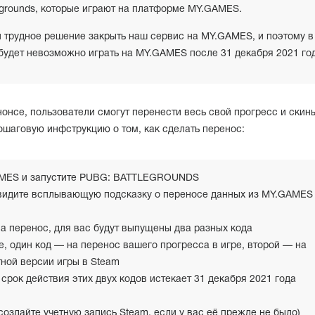
egrounds, которые играют на платформе MY.GAMES.
 трудное решение закрыть наш сервис на MY.GAMES, и поэтому в
дет невозможно играть на MY.GAMES после 31 декабря 2021 год
онсе, пользователи смогут перенести весь свой прогресс и скин
шаговую инфструкцию о том, как сделать перенос:
AMES и запустите PUBG: BATTLEGROUNDS
видите всплывающую подсказку о переносе данных из MY.GAMES
на перенос, для вас будут выпущены два разных кода
, один код — на перенос вашего прогресса в игре, второй — на
ной версии игры в Steam
 срок действия этих двух кодов истекает 31 декабря 2021 года
создайте учетную запись Steam, если у вас её прежде не было)