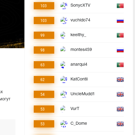
103
SonycXTV
103
vuchido74
99
keeithy_
98
montes459
63
anarqui4
62
KatContii
ах
54
UncleMudd1
могут
53
VurT
53
C_Dome