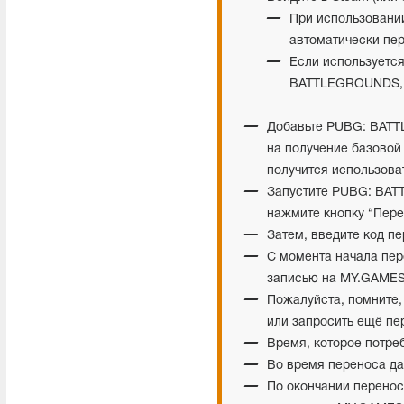
При использовании
автоматически пе
Если используется
BATTLEGROUNDS, т
Добавьте PUBG: BATT
на получение базовой 
получится использоват
Запустите PUBG: BATT
нажмите кнопку “Пере
Затем, введите код п
С момента начала пер
записью на MY.GAME
Пожалуйста, помните,
или запросить ещё пе
Время, которое потре
Во время переноса да
По окончании переноса