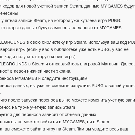
 кодов для новой учетной записи Steam, данные MY.GAMES будут
ренесены
 учетная запись Steam, на которой уже куплена игра PUBG:
о старые данные будут заменены на данные от MY.GAMES
LEGROUNDS в свою библиотеку игр Steam, используя ваш код P
версии игры (если у вас в библиотеке уже есть PUBG, у вас не
ь код и получить вторую копию игры)
LEGROUNDS в Steam и отправляйтесь в игровой Магазин. Далее,
нос” в левой нижней части экрана.
ереноса MY.GAMES и следуйте инструкциям.
еноса данных, вы уже не сможете запустить PUBG с вашей учетн
S
 что после запуска переноса вы не можете изменить учетную зап
ренос на ту же учетную запись Steam
буется для переноса зависит от объёма данных
нных вы не можете войти ни в MY.GAMES, ни в Steam
, вы сможете зайти в игру на Steam. Там вы увидите весь ваш