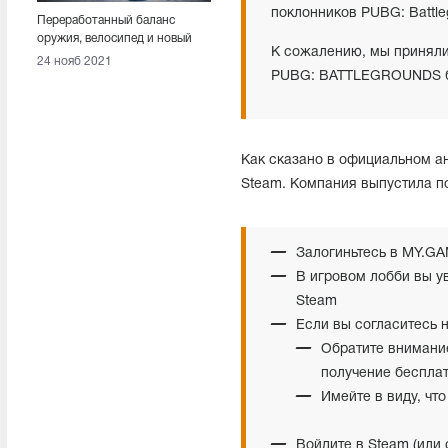
поклонников PUBG: Battl
Переработанный баланс
оружия, велосипед и новый
К сожалению, мы приняли
Буткемп. Вышел патч 15.1
24 нояб 2021
PUBG: BATTLEGROUNDS бу
Как сказано в официальном ан
Steam. Компания выпустила по
Залогиньтесь в MY.G
В игровом лобби вы у
Steam
Если вы согласитесь 
Обратите внимание
получение бесплат
Имейте в виду, что
Войдите в Steam (или 