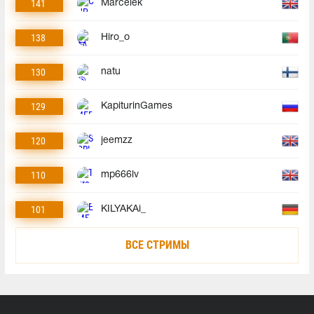
141
Marcelek
138
Hiro_o
130
natu
129
KapiturinGames
120
jeemzz
110
mp666lv
101
KILYAKAi_
ВСЕ СТРИМЫ