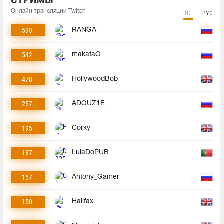
Онлайн трансляции Twitch
ВСЕ
РУС
590
RANGA
542
makataO
470
HollywoodBob
257
ADOUZ1E
195
Corky
187
LulaDoPUB
157
Antony_Gamer
150
Halifax