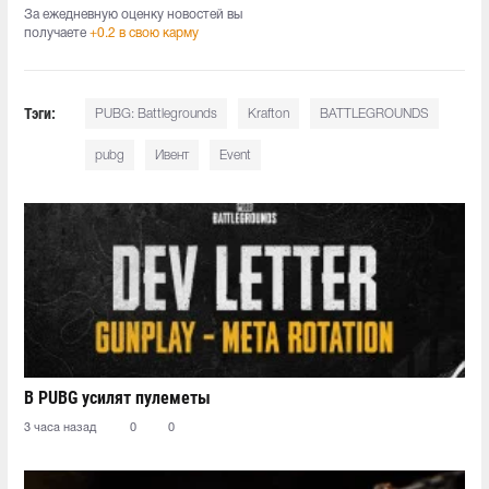
За ежедневную оценку новостей вы
получаете
+0.2 в свою карму
Тэги:
PUBG: Battlegrounds
Krafton
BATTLEGROUNDS
pubg
Ивент
Event
В PUBG усилят пулеметы
3 часа назад
0
0