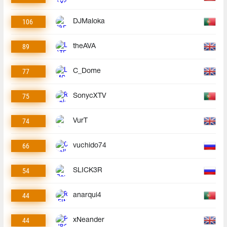
106
DJMaloka
89
theAVA
77
C_Dome
75
SonycXTV
74
VurT
66
vuchido74
54
SLICK3R
44
anarqui4
44
xNeander