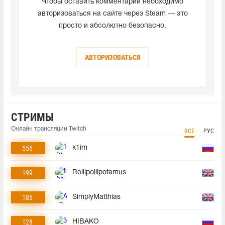
Чтобы оставить комментарий необходимо
авторизоваться на сайте через Steam — это
просто и абсолютно безопасно.
АВТОРИЗОВАТЬСЯ
СТРИМЫ
Онлайн трансляции Twitch
ВСЕ
РУС
556
k1im
199
Rollipollipotamus
186
SimplyMatthias
128
HIBAKO