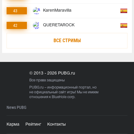
43
KarenMaravilla
42
QUERETAROCK
ВСЕ СТРИМЫ
© 2013 - 2026 PUBG.ru
Все права защищены
PUBG.ru
– информационный портал, но
не официальный сайт игры! Мы не имеем
отношения к BlueHole corp.
News PUBG
Карма
Рейтинг
Контакты